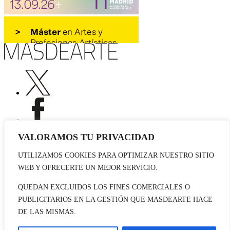
VALORAMOS TU PRIVACIDAD
UTILIZAMOS COOKIES PARA OPTIMIZAR NUESTRO SITIO
Publicidad
WEB Y OFRECERTE UN MEJOR SERVICIO.
Staff
Contacto
QUEDAN EXCLUIDOS LOS FINES COMERCIALES O
PUBLICITARIOS EN LA GESTIÓN QUE MASDEARTE HACE
© 2026 masdearte. Información de exposiciones, museos y artistas
DE LAS MISMAS.
Aviso legal
Política de cookies