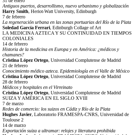
31 de enero
Antiguos puertos, desarrollismo, nuevo urbanismo y globalización
Harry Smith
, Heriot-Watt University, Edinburgh
7 de febrero
La regeneración urbana en las zonas portuarias del Río de la Plata
Soledad García Ferrari
, Edinburgh Collage of Art
LA MEDICINA AZTECA Y SU CONTINUIDAD EN TIEMPOS
COLONIALES
14 de febrero
Historia de la medicina en Europa y en América: ¿médicos y
chamanes?
Cristina López Ortego
, Universidad Complutense de Madrid
21 de febrero
Conocimiento médico azteca. Epidemiología en el Valle de México
Cristina López Ortego
, Universidad Complutense de Madrid
28 de febrero
Médicos y hospitales en el Virreinato
Cristina López Ortego
, Universidad Complutense de Madrid
SUIZA Y AMÉRICA EN EL SIGLO XVIII
7 de marzo
Redes de comercio: los suizos en Cádiz y Río de la Plata
Hughes Javier
, Laboratorio FRAMESPA-CNRS, Universidad de
Toulouse 2
14 de marzo
Exportación suiza a ultramar: relojes y literatura prohibida