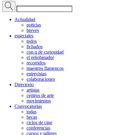
Actualidad
noticias
breves
especiales
todos
fichados
con q de curiosidad
el rebobinador
recorridos
maestros flamencos
entrevistas
colaboraciones
Directorio
artistas
centros de arte
movimientos
Convocatorias
todas
becas
ciclos de cine
conferencias
cursos y talleres