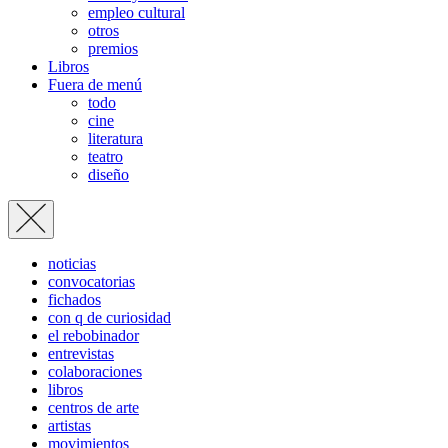
empleo cultural
otros
premios
Libros
Fuera de menú
todo
cine
literatura
teatro
diseño
noticias
convocatorias
fichados
con q de curiosidad
el rebobinador
entrevistas
colaboraciones
libros
centros de arte
artistas
movimientos