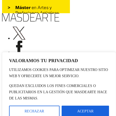
VALORAMOS TU PRIVACIDAD
UTILIZAMOS COOKIES PARA OPTIMIZAR NUESTRO SITIO
Publicidad
WEB Y OFRECERTE UN MEJOR SERVICIO.
Staff
Contacto
QUEDAN EXCLUIDOS LOS FINES COMERCIALES O
PUBLICITARIOS EN LA GESTIÓN QUE MASDEARTE HACE
© 2026 masdearte. Información de exposiciones, museos y artistas
DE LAS MISMAS.
Aviso legal
Política de cookies
Política de Privacidad
RECHAZAR
ACEPTAR
Datos sociales