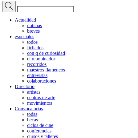
Actualidad
noticias
breves
especiales
todos
fichados
con q de curiosidad
el rebobinador
recorridos
maestros flamencos
entrevistas
colaboraciones
Directorio
artistas
centros de arte
movimientos
Convocatorias
todas
becas
ciclos de cine
conferencias
cursos y talleres