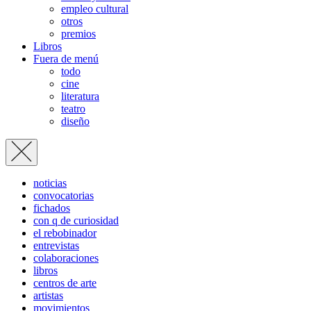
empleo cultural
otros
premios
Libros
Fuera de menú
todo
cine
literatura
teatro
diseño
noticias
convocatorias
fichados
con q de curiosidad
el rebobinador
entrevistas
colaboraciones
libros
centros de arte
artistas
movimientos