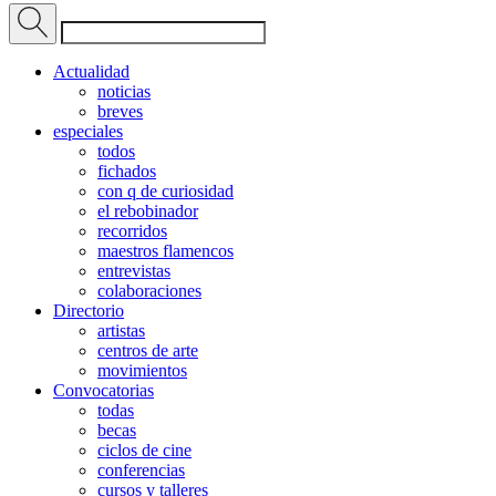
Actualidad
noticias
breves
especiales
todos
fichados
con q de curiosidad
el rebobinador
recorridos
maestros flamencos
entrevistas
colaboraciones
Directorio
artistas
centros de arte
movimientos
Convocatorias
todas
becas
ciclos de cine
conferencias
cursos y talleres