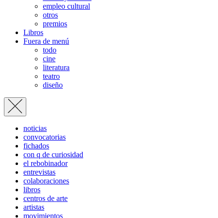
empleo cultural
otros
premios
Libros
Fuera de menú
todo
cine
literatura
teatro
diseño
noticias
convocatorias
fichados
con q de curiosidad
el rebobinador
entrevistas
colaboraciones
libros
centros de arte
artistas
movimientos