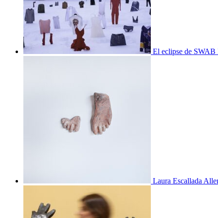
El eclipse de SWAB 
Laura Escallada Alle