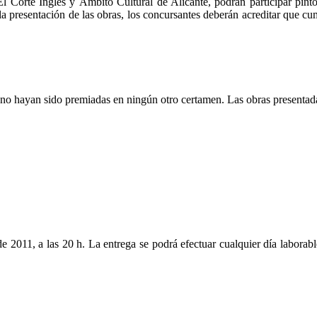
 Corte Inglés y Ámbito Cultural de Alicante, podrán participar pint
 la presentación de las obras, los concursantes deberán acreditar que c
no hayan sido premiadas en ningún otro certamen. Las obras presentadas
e 2011, a las 20 h. La entrega se podrá efectuar cualquier día laborabl