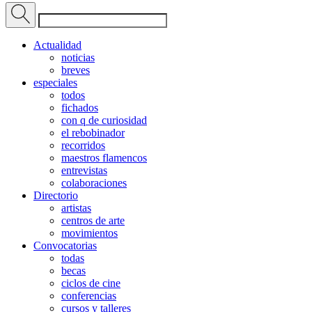
Actualidad
noticias
breves
especiales
todos
fichados
con q de curiosidad
el rebobinador
recorridos
maestros flamencos
entrevistas
colaboraciones
Directorio
artistas
centros de arte
movimientos
Convocatorias
todas
becas
ciclos de cine
conferencias
cursos y talleres