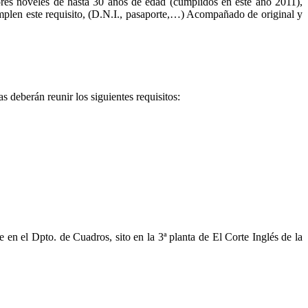
ores noveles de hasta 30 años de edad (cumplidos en este año 2011),
umplen este requisito, (D.N.I., pasaporte,…) Acompañado de original y
 deberán reunir los siguientes requisitos:
e en el Dpto. de Cuadros, sito en la 3ª planta de El Corte Inglés de la