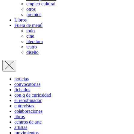
empleo cultural
otros
premios
Libros
Fuera de menú
todo
cine
literatura
teatro
diseño
noticias
convocatorias
fichados
con q de curiosidad
el rebobinador
entrevistas
colaboraciones
libros
centros de arte
artistas
movimientos