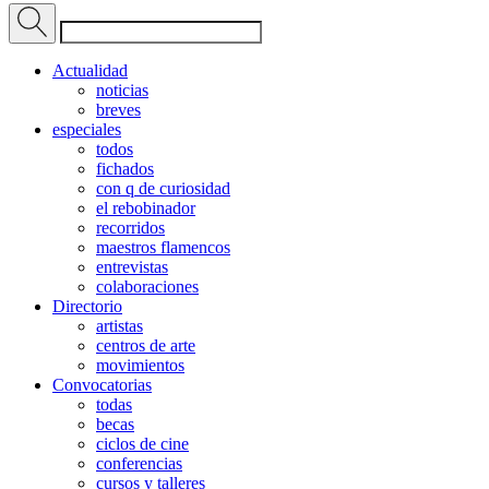
Actualidad
noticias
breves
especiales
todos
fichados
con q de curiosidad
el rebobinador
recorridos
maestros flamencos
entrevistas
colaboraciones
Directorio
artistas
centros de arte
movimientos
Convocatorias
todas
becas
ciclos de cine
conferencias
cursos y talleres