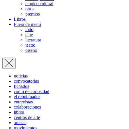
empleo cultural
otros
premios
Libros
Fuera de menú
todo
cine
literatura
teatro
diseño
noticias
convocatorias
fichados
con q de curiosidad
el rebobinador
entrevistas
colaboraciones
libros
centros de arte
artistas
movimientos