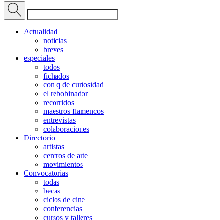
Actualidad
noticias
breves
especiales
todos
fichados
con q de curiosidad
el rebobinador
recorridos
maestros flamencos
entrevistas
colaboraciones
Directorio
artistas
centros de arte
movimientos
Convocatorias
todas
becas
ciclos de cine
conferencias
cursos y talleres