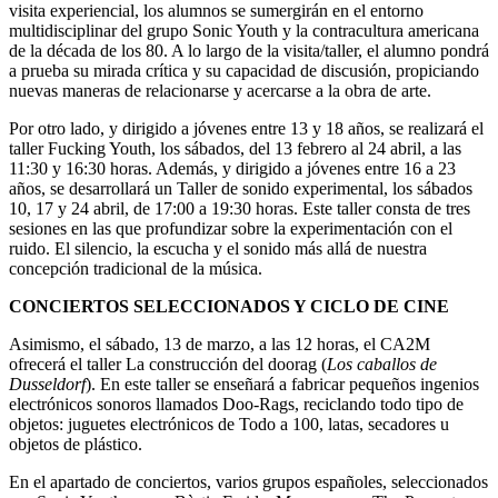
visita experiencial, los alumnos se sumergirán en el entorno
multidisciplinar del grupo Sonic Youth y la contracultura americana
de la década de los 80. A lo largo de la visita/taller, el alumno pondrá
a prueba su mirada crítica y su capacidad de discusión, propiciando
nuevas maneras de relacionarse y acercarse a la obra de arte.
Por otro lado, y dirigido a jóvenes entre 13 y 18 años, se realizará el
taller Fucking Youth, los sábados, del 13 febrero al 24 abril, a las
11:30 y 16:30 horas. Además, y dirigido a jóvenes entre 16 a 23
años, se desarrollará un Taller de sonido experimental, los sábados
10, 17 y 24 abril, de 17:00 a 19:30 horas. Este taller consta de tres
sesiones en las que profundizar sobre la experimentación con el
ruido. El silencio, la escucha y el sonido más allá de nuestra
concepción tradicional de la música.
CONCIERTOS SELECCIONADOS Y CICLO DE CINE
Asimismo, el sábado, 13 de marzo, a las 12 horas, el CA2M
ofrecerá el taller La construcción del doorag (
Los caballos de
Dusseldorf
). En este taller se enseñará a fabricar pequeños ingenios
electrónicos sonoros llamados Doo-Rags, reciclando todo tipo de
objetos: juguetes electrónicos de Todo a 100, latas, secadores u
objetos de plástico.
En el apartado de conciertos, varios grupos españoles, seleccionados