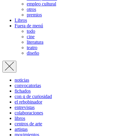
empleo cultural
otros
premios
Libros
Fuera de menú
todo
cine
literatura
teatro
diseño
noticias
convocatorias
fichados
con q de curiosidad
el rebobinador
entrevistas
colaboraciones
libros
centros de arte
artistas
movimientos