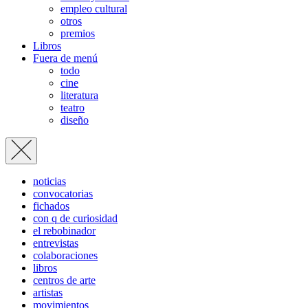
empleo cultural
otros
premios
Libros
Fuera de menú
todo
cine
literatura
teatro
diseño
noticias
convocatorias
fichados
con q de curiosidad
el rebobinador
entrevistas
colaboraciones
libros
centros de arte
artistas
movimientos