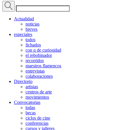
Actualidad
noticias
breves
especiales
todos
fichados
con q de curiosidad
el rebobinador
recorridos
maestros flamencos
entrevistas
colaboraciones
Directorio
artistas
centros de arte
movimientos
Convocatorias
todas
becas
ciclos de cine
conferencias
cursos y talleres