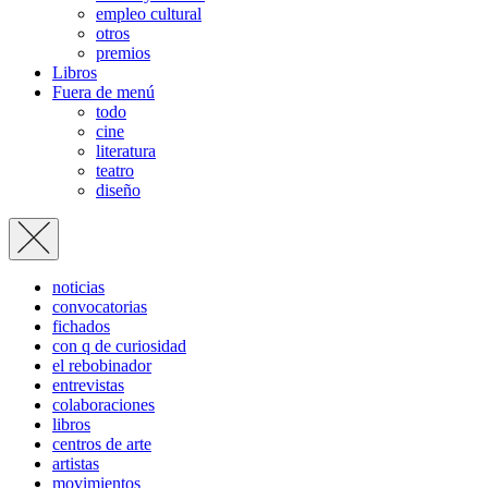
empleo cultural
otros
premios
Libros
Fuera de menú
todo
cine
literatura
teatro
diseño
noticias
convocatorias
fichados
con q de curiosidad
el rebobinador
entrevistas
colaboraciones
libros
centros de arte
artistas
movimientos