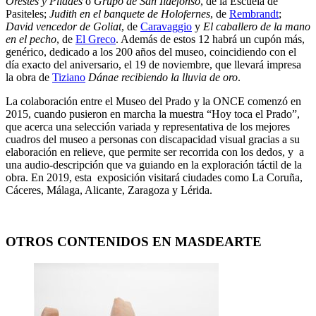
Orestes y Pílades
o
Grupo de San Ildefonso
, de la Escuela de
Pasiteles;
Judith en el banquete de Holofernes
, de
Rembrandt
;
David vencedor de Goliat
, de
Caravaggio
y
El caballero de la mano
en el pecho
, de
El Greco
. Además de estos 12 habrá un cupón más,
genérico, dedicado a los 200 años del museo, coincidiendo con el
día exacto del aniversario, el 19 de noviembre, que llevará impresa
la obra de
Tiziano
Dánae recibiendo la lluvia de oro
.
La colaboración entre el Museo del Prado y la ONCE comenzó en
2015, cuando pusieron en marcha la muestra “Hoy toca el Prado”,
que acerca una selección variada y representativa de los mejores
cuadros del museo a personas con discapacidad visual gracias a su
elaboración en relieve, que permite ser recorrida con los dedos, y a
una audio-descripción que va guiando en la exploración táctil de la
obra. En 2019, esta exposición visitará ciudades como La Coruña,
Cáceres, Málaga, Alicante, Zaragoza y Lérida.
OTROS CONTENIDOS EN MASDEARTE