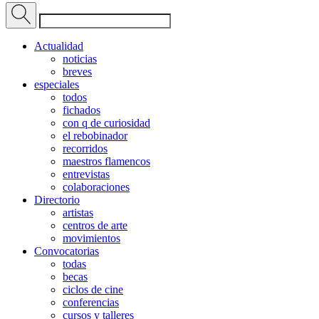
Actualidad
noticias
breves
especiales
todos
fichados
con q de curiosidad
el rebobinador
recorridos
maestros flamencos
entrevistas
colaboraciones
Directorio
artistas
centros de arte
movimientos
Convocatorias
todas
becas
ciclos de cine
conferencias
cursos y talleres