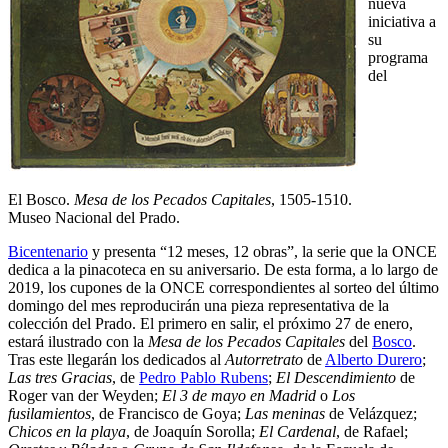
nueva
iniciativa a
su
programa
del
El Bosco.
Mesa de los Pecados Capitales
, 1505-1510.
Museo Nacional del Prado.
Bicentenario
y presenta “12 meses, 12 obras”, la serie que la ONCE
dedica a la pinacoteca en su aniversario. De esta forma, a lo largo de
2019, los cupones de la ONCE correspondientes al sorteo del último
domingo del mes reproducirán una pieza representativa de la
colección del Prado. El primero en salir, el próximo 27 de enero,
estará ilustrado con la
Mesa de los Pecados Capitales
del
Bosco
.
Tras este llegarán los dedicados al
Autorretrato
de
Alberto Durero
;
Las tres Gracias
, de
Pedro Pablo Rubens
;
El Descendimiento
de
Roger van der Weyden;
El 3 de mayo en Madrid
o
Los
fusilamientos
, de Francisco de Goya;
Las meninas
de Velázquez;
Chicos en la playa
, de Joaquín Sorolla;
El Cardenal
, de Rafael;