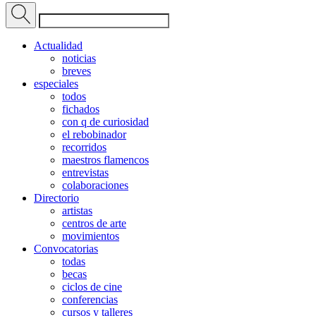
Actualidad
noticias
breves
especiales
todos
fichados
con q de curiosidad
el rebobinador
recorridos
maestros flamencos
entrevistas
colaboraciones
Directorio
artistas
centros de arte
movimientos
Convocatorias
todas
becas
ciclos de cine
conferencias
cursos y talleres