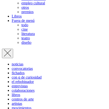
empleo cultural
otros
premios
Libros
Fuera de menú
todo
cine
literatura
teatro
diseño
noticias
convocatorias
fichados
con q de curiosidad
el rebobinador
entrevistas
colaboraciones
libros
centros de arte
artistas
movimientos