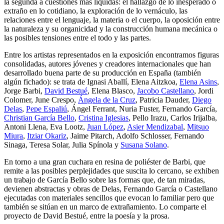
la segunda a cuestiones más líquidas: el hallazgo de lo inesperado o
extraño en lo cotidiano, la exploración de lo vernáculo, las
relaciones entre el lenguaje, la materia o el cuerpo, la oposición entre
la naturaleza y su organicidad y la construcción humana mecánica o
las posibles tensiones entre el todo y las partes.
Entre los artistas representados en la exposición encontramos figuras
consolidadas, autores jóvenes y creadores internacionales que han
desarrollado buena parte de su producción en España (también
algún fichado): se trata de Ignasi Aballí, Elena Aitzkoa,
Elena Asins
,
Jorge Barbi,
David Bestué
, Elena Blasco,
Jacobo Castellano
, Jordi
Colomer, June Crespo,
Ángela de la Cruz
, Patricia Dauder,
Diego
Delas
,
Pepe Espaliú
, Ángel Ferrant, Nuria Fuster, Fernando García,
Christian García Bello
,
Cristina Iglesias
, Pello Irazu, Carlos Irijalba,
Antoni Llena, Eva Lootz,
Juan López
,
Asier Mendizabal
,
Mitsuo
Miura
,
Itziar Okariz
, Jaime Pitarch, Adolfo Schlosser, Fernando
Sinaga, Teresa Solar, Julia Spínola y
Susana Solano
.
En torno a una gran cuchara en resina de poliéster de Barbi, que
remite a las posibles perplejidades que suscita lo cercano, se exhiben
un trabajo de García Bello sobre las formas que, de tan miradas,
devienen abstractas y obras de Delas, Fernando García o Castellano
ejecutadas con materiales sencillos que evocan lo familiar pero que
también se sitúan en un marco de extrañamiento. Lo comparte el
proyecto de David Bestué, entre la poesía y la prosa.