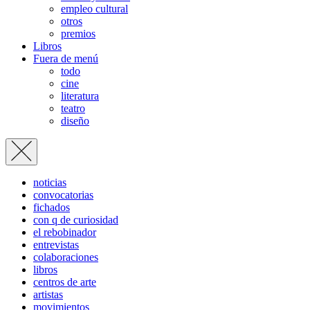
empleo cultural
otros
premios
Libros
Fuera de menú
todo
cine
literatura
teatro
diseño
noticias
convocatorias
fichados
con q de curiosidad
el rebobinador
entrevistas
colaboraciones
libros
centros de arte
artistas
movimientos