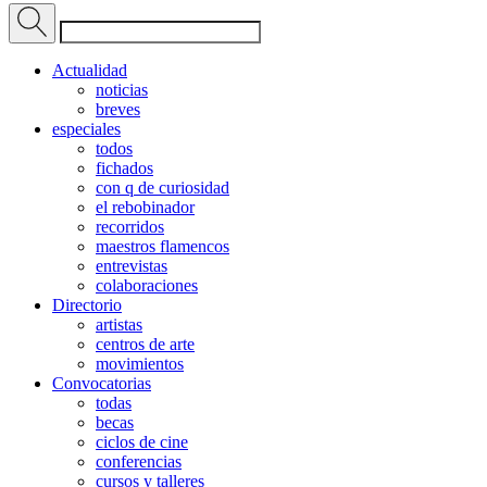
Actualidad
noticias
breves
especiales
todos
fichados
con q de curiosidad
el rebobinador
recorridos
maestros flamencos
entrevistas
colaboraciones
Directorio
artistas
centros de arte
movimientos
Convocatorias
todas
becas
ciclos de cine
conferencias
cursos y talleres