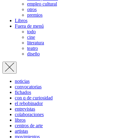
empleo cultural
otros
premios
Libros
Fuera de menú
todo
cine
literatura
teatro
diseño
noticias
convocatorias
fichados
con q de curiosidad
el rebobinador
entrevistas
colaboraciones
libros
centros de arte
artistas
movimientos