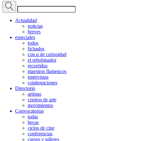
Actualidad
noticias
breves
especiales
todos
fichados
con q de curiosidad
el rebobinador
recorridos
maestros flamencos
entrevistas
colaboraciones
Directorio
artistas
centros de arte
movimientos
Convocatorias
todas
becas
ciclos de cine
conferencias
cursos y talleres