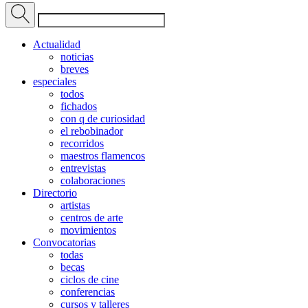
Actualidad
noticias
breves
especiales
todos
fichados
con q de curiosidad
el rebobinador
recorridos
maestros flamencos
entrevistas
colaboraciones
Directorio
artistas
centros de arte
movimientos
Convocatorias
todas
becas
ciclos de cine
conferencias
cursos y talleres