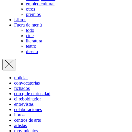
empleo cultural
otros
premios
Libros
Fuera de menú
todo
cine
literatura
teatro
diseño
noticias
convocatorias
fichados
con q de curiosidad
el rebobinador
entrevistas
colaboraciones
libros
centros de arte
artistas
movimientos