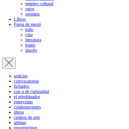
empleo cultural
otros
premios
Libros
Fuera de menú
todo
cine
literatura
teatro
diseño
noticias
convocatorias
fichados
con q de curiosidad
el rebobinador
entrevistas
colaboraciones
libros
centros de arte
artistas
movimientos