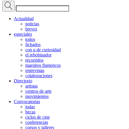
Actualidad
noticias
breves
especiales
todos
fichados
con q de curiosidad
el rebobinador
recorridos
maestros flamencos
entrevistas
colaboraciones
Directorio
artistas
centros de arte
movimientos
Convocatorias
todas
becas
ciclos de cine
conferencias
cursos y talleres