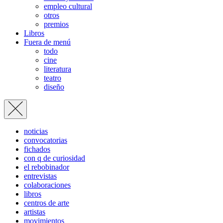
empleo cultural
otros
premios
Libros
Fuera de menú
todo
cine
literatura
teatro
diseño
noticias
convocatorias
fichados
con q de curiosidad
el rebobinador
entrevistas
colaboraciones
libros
centros de arte
artistas
movimientos