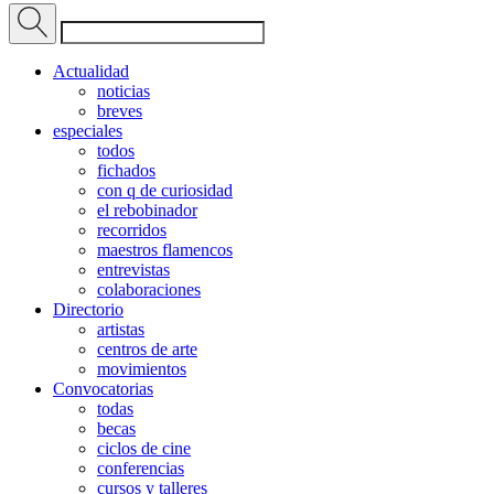
Actualidad
noticias
breves
especiales
todos
fichados
con q de curiosidad
el rebobinador
recorridos
maestros flamencos
entrevistas
colaboraciones
Directorio
artistas
centros de arte
movimientos
Convocatorias
todas
becas
ciclos de cine
conferencias
cursos y talleres