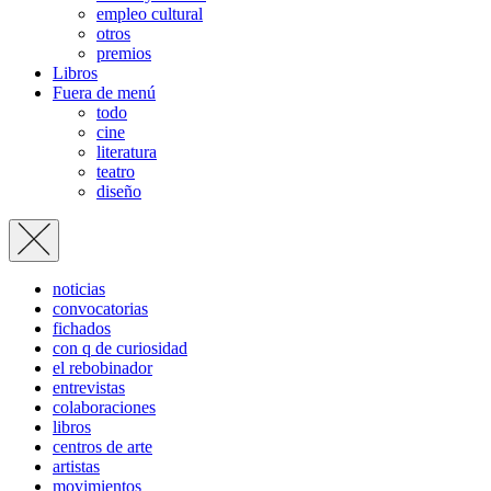
empleo cultural
otros
premios
Libros
Fuera de menú
todo
cine
literatura
teatro
diseño
noticias
convocatorias
fichados
con q de curiosidad
el rebobinador
entrevistas
colaboraciones
libros
centros de arte
artistas
movimientos