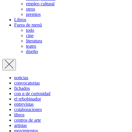
empleo cultural
otros
premios
Libros
Fuera de menú
todo
cine
literatura
teatro
diseño
noticias
convocatorias
fichados
con q de curiosidad
el rebobinador
entrevistas
colaboraciones
libros
centros de arte
artistas
movimientos