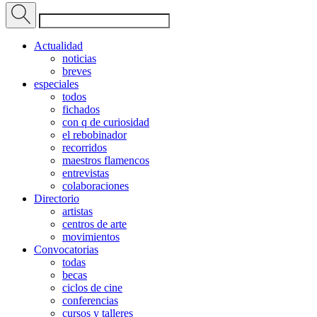
Actualidad
noticias
breves
especiales
todos
fichados
con q de curiosidad
el rebobinador
recorridos
maestros flamencos
entrevistas
colaboraciones
Directorio
artistas
centros de arte
movimientos
Convocatorias
todas
becas
ciclos de cine
conferencias
cursos y talleres