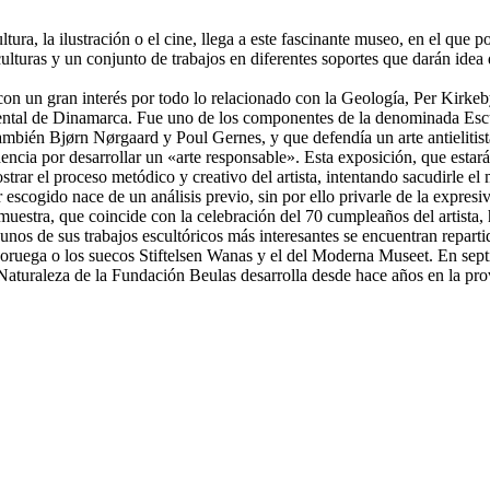
tura, la ilustración o el cine, llega a este fascinante museo, en el que 
lturas y un conjunto de trabajos en diferentes soportes que darán idea 
n un gran interés por todo lo relacionado con la Geología, Per Kirkeb
imental de Dinamarca. Fue uno de los componentes de la denominada Esc
también Bjørn Nørgaard y Poul Gernes, y que defendía un arte antieliti
dencia por desarrollar un «arte responsable». Esta exposición, que estar
rar el proceso metódico y creativo del artista, intentando sacudirle el
 escogido nace de un análisis previo, sin por ello privarle de la expres
estra, que coincide con la celebración del 70 cumpleaños del artista, h
lgunos de sus trabajos escultóricos más interesantes se encuentran repa
a o los suecos Stiftelsen Wanas y el del Moderna Museet. En septiemb
 Naturaleza de la Fundación Beulas desarrolla desde hace años en la pro