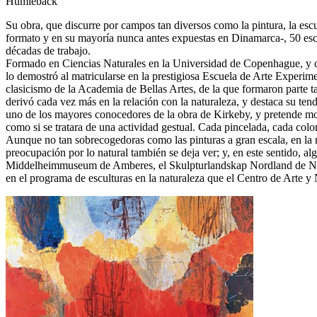
Humleback
Su obra, que discurre por campos tan diversos como la pintura, la escul
formato y en su mayoría nunca antes expuestas en Dinamarca-, 50 escu
décadas de trabajo.
Formado en Ciencias Naturales en la Universidad de Copenhague, y co
lo demostró al matricularse en la prestigiosa Escuela de Arte Exper
clasicismo de la Academia de Bellas Artes, de la que formaron parte 
derivó cada vez más en la relación con la naturaleza, y destaca su ten
uno de los mayores conocedores de la obra de Kirkeby, y pretende most
como si se tratara de una actividad gestual. Cada pincelada, cada color
Aunque no tan sobrecogedoras como las pinturas a gran escala, en la mu
preocupación por lo natural también se deja ver; y, en este sentido, a
Middelheimmuseum de Amberes, el Skulpturlandskap Nordland de Norueg
en el programa de esculturas en la naturaleza que el Centro de Arte y