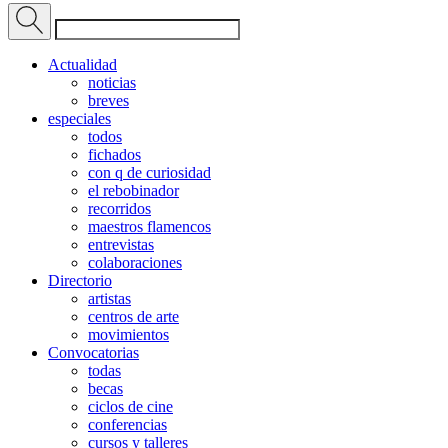
Actualidad
noticias
breves
especiales
todos
fichados
con q de curiosidad
el rebobinador
recorridos
maestros flamencos
entrevistas
colaboraciones
Directorio
artistas
centros de arte
movimientos
Convocatorias
todas
becas
ciclos de cine
conferencias
cursos y talleres