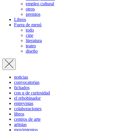
empleo cultural
otros
premios
Libros
Fuera de menú
todo
cine
literatura
teatro
diseño
noticias
convocatorias
fichados
con q de curiosidad
el rebobinador
entrevistas
colaboraciones
libros
centros de arte
artistas
movimientos