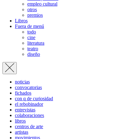
empleo cultural
otros
premios
Libros
Fuera de menú
todo
cine
literatura
teatro
diseño
noticias
convocatorias
fichados
con q de curiosidad
el rebobinador
entrevistas
colaboraciones
libros
centros de arte
artistas
movimientos