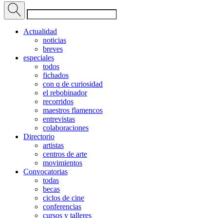
Actualidad
noticias
breves
especiales
todos
fichados
con q de curiosidad
el rebobinador
recorridos
maestros flamencos
entrevistas
colaboraciones
Directorio
artistas
centros de arte
movimientos
Convocatorias
todas
becas
ciclos de cine
conferencias
cursos y talleres