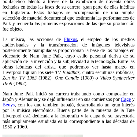
polifacético talento a través de la exhibición de noventa obras
fechadas en todas las fases de su carrera, gran parte de ellas inéditas
en Inglaterra. Estos trabajos se acompañarán de una amplia
selección de material documental que testimonia las performances de
Paik y recuerda las primeras exposiciones de las que su producción
fue objeto.
La música, las acciones de
Fluxus
, el empleo de los medios
audiovisuales y la transformación de imágenes televisivas
posteriormente manipuladas proporcionan la base de los trabajos en
videoarte de Nam June Paik, cuyo estilo personal deriva de su
aplicación de la invención y la subjetividad a la tecnología. Entre las
obras icónicas del artista que podremos ver hasta marzo en
Liverpool figuran los siete
TV Buddhas
, cuatro esculturas robóticas,
Zen for TV 1963
(1982),
One Candle
(1989) o
Video Synthesizer
1969
(1992).
Nam June Paik inició su carrera trabajando como compositor en
Japón y Alemania y se dejó influenciar en sus comienzos por
Cage
y
Beuys
, con los que también trabajó, desarrollando un gran interés
por la música electrónica. Buena parte de la muestra de la Tate
Liverpool está dedicada a la fotografía y la etapa de su trayectoria
más ampliamente estudiada es la correspondiente a las décadas de
1950 y 1960.