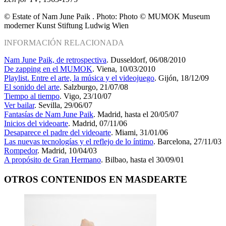
© Estate of Nam June Paik . Photo: Photo © MUMOK Museum
moderner Kunst Stiftung Ludwig Wien
INFORMACIÓN RELACIONADA
Nam June Paik, de retrospectiva
. Dusseldorf, 06/08/2010
De zapping en el MUMOK
. Viena, 10/03/2010
Playlist. Entre el arte, la música y el videojuego
. Gijón, 18/12/09
El sonido del arte
. Salzburgo, 21/07/08
Tiempo al tiempo
. Vigo, 23/10/07
Ver bailar
. Sevilla, 29/06/07
Fantasías de Nam June Paik
. Madrid, hasta el 20/05/07
Inicios del videoarte
. Madrid, 07/11/06
Desaparece el padre del videoarte
. Miami, 31/01/06
Las nuevas tecnologías y el reflejo de lo íntimo
. Barcelona, 27/11/03
Rompedor
. Madrid, 10/04/03
A propósito de Gran Hermano
. Bilbao, hasta el 30/09/01
OTROS CONTENIDOS EN MASDEARTE