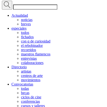
Actualidad
noticias
breves
especiales
todos
fichados
con q de curiosidad
el rebobinador
recorridos
maestros flamencos
entrevistas
colaboraciones
Directorio
artistas
centros de arte
movimientos
Convocatorias
todas
becas
ciclos de cine
conferencias
cursos y talleres