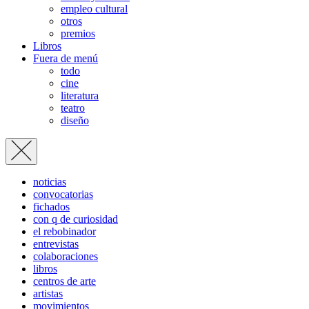
empleo cultural
otros
premios
Libros
Fuera de menú
todo
cine
literatura
teatro
diseño
noticias
convocatorias
fichados
con q de curiosidad
el rebobinador
entrevistas
colaboraciones
libros
centros de arte
artistas
movimientos