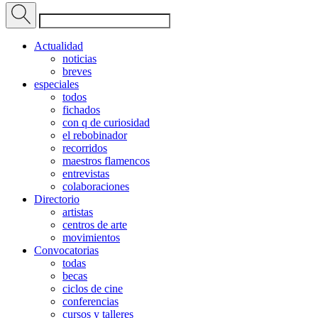
Actualidad
noticias
breves
especiales
todos
fichados
con q de curiosidad
el rebobinador
recorridos
maestros flamencos
entrevistas
colaboraciones
Directorio
artistas
centros de arte
movimientos
Convocatorias
todas
becas
ciclos de cine
conferencias
cursos y talleres