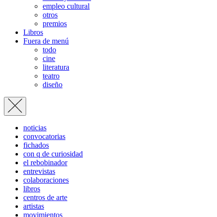
empleo cultural
otros
premios
Libros
Fuera de menú
todo
cine
literatura
teatro
diseño
noticias
convocatorias
fichados
con q de curiosidad
el rebobinador
entrevistas
colaboraciones
libros
centros de arte
artistas
movimientos