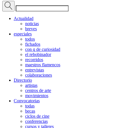
Actualidad
noticias
breves
especiales
todos
fichados
con q de curiosidad
el rebobinador
recorridos
maestros flamencos
entrevistas
colaboraciones
Directorio
artistas
centros de arte
movimientos
Convocatorias
todas
becas
ciclos de cine
conferencias
cursos y talleres