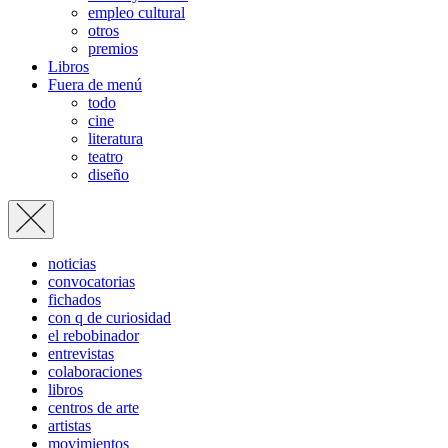
empleo cultural
otros
premios
Libros
Fuera de menú
todo
cine
literatura
teatro
diseño
noticias
convocatorias
fichados
con q de curiosidad
el rebobinador
entrevistas
colaboraciones
libros
centros de arte
artistas
movimientos