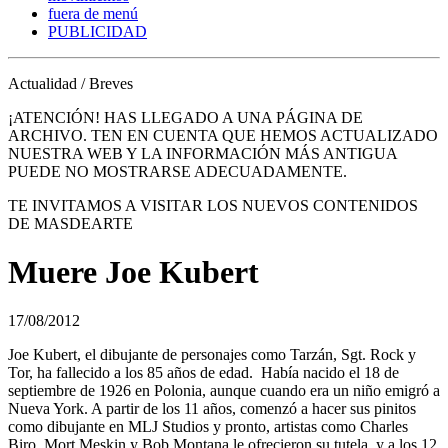
fuera de menú
PUBLICIDAD
Actualidad / Breves
¡ATENCIÓN! HAS LLEGADO A UNA PÁGINA DE
ARCHIVO. TEN EN CUENTA QUE HEMOS ACTUALIZADO
NUESTRA WEB Y LA INFORMACIÓN MÁS ANTIGUA
PUEDE NO MOSTRARSE ADECUADAMENTE.
TE INVITAMOS A VISITAR LOS NUEVOS CONTENIDOS
DE MASDEARTE
Muere Joe Kubert
17/08/2012
Joe Kubert, el dibujante de personajes como Tarzán, Sgt. Rock y
Tor, ha fallecido a los 85 años de edad. Había nacido el 18 de
septiembre de 1926 en Polonia, aunque cuando era un niño emigró a
Nueva York. A partir de los 11 años, comenzó a hacer sus pinitos
como dibujante en MLJ Studios y pronto, artistas como Charles
Biro, Mort Meskin y Bob Montana le ofrecieron su tutela, y a los 12