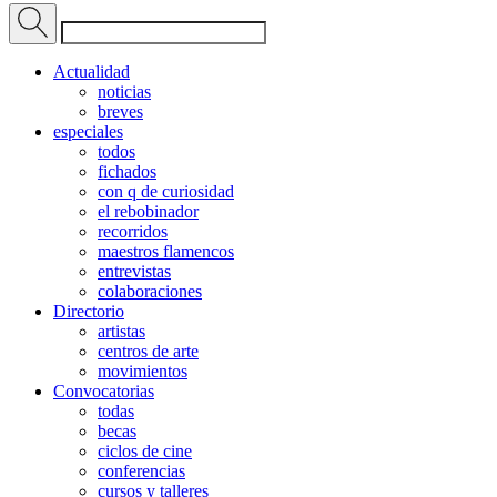
Actualidad
noticias
breves
especiales
todos
fichados
con q de curiosidad
el rebobinador
recorridos
maestros flamencos
entrevistas
colaboraciones
Directorio
artistas
centros de arte
movimientos
Convocatorias
todas
becas
ciclos de cine
conferencias
cursos y talleres