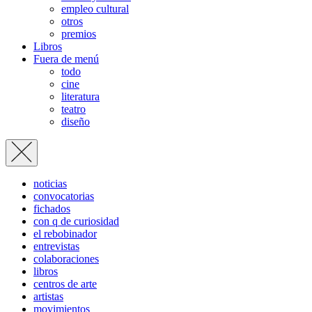
empleo cultural
otros
premios
Libros
Fuera de menú
todo
cine
literatura
teatro
diseño
noticias
convocatorias
fichados
con q de curiosidad
el rebobinador
entrevistas
colaboraciones
libros
centros de arte
artistas
movimientos