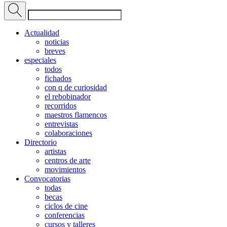
Actualidad
noticias
breves
especiales
todos
fichados
con q de curiosidad
el rebobinador
recorridos
maestros flamencos
entrevistas
colaboraciones
Directorio
artistas
centros de arte
movimientos
Convocatorias
todas
becas
ciclos de cine
conferencias
cursos y talleres