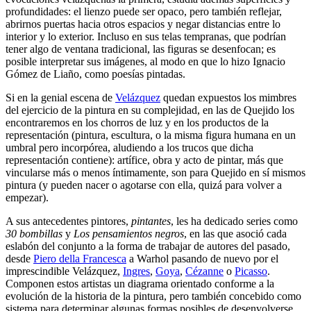
profundidades: el lienzo puede ser opaco, pero también reflejar,
abrirnos puertas hacia otros espacios y negar distancias entre lo
interior y lo exterior. Incluso en sus telas tempranas, que podrían
tener algo de ventana tradicional, las figuras se desenfocan; es
posible interpretar sus imágenes, al modo en que lo hizo Ignacio
Gómez de Liaño, como poesías pintadas.
Si en la genial escena de
Velázquez
quedan expuestos los mimbres
del ejercicio de la pintura en su complejidad, en las de Quejido los
encontraremos en los chorros de luz y en los productos de la
representación (pintura, escultura, o la misma figura humana en un
umbral pero incorpórea, aludiendo a los trucos que dicha
representación contiene): artífice, obra y acto de pintar, más que
vincularse más o menos íntimamente, son para Quejido en sí mismos
pintura (y pueden nacer o agotarse con ella, quizá para volver a
empezar).
A sus antecedentes pintores,
pintantes
, les ha dedicado series como
30 bombillas
y
Los pensamientos negros
, en las que asoció cada
eslabón del conjunto a la forma de trabajar de autores del pasado,
desde
Piero della Francesca
a Warhol pasando de nuevo por el
imprescindible Velázquez,
Ingres
,
Goya
,
Cézanne
o
Picasso
.
Componen estos artistas un diagrama orientado conforme a la
evolución de la historia de la pintura, pero también concebido como
sistema para determinar algunas formas posibles de desenvolverse