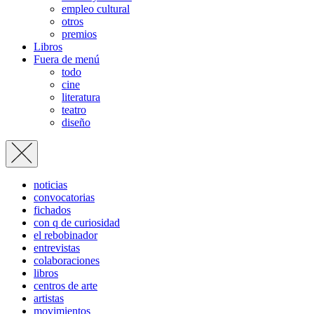
empleo cultural
otros
premios
Libros
Fuera de menú
todo
cine
literatura
teatro
diseño
noticias
convocatorias
fichados
con q de curiosidad
el rebobinador
entrevistas
colaboraciones
libros
centros de arte
artistas
movimientos