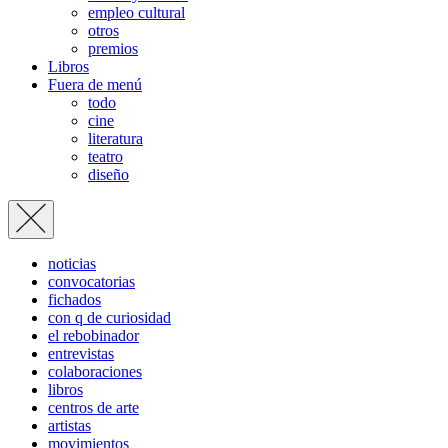
empleo cultural
otros
premios
Libros
Fuera de menú
todo
cine
literatura
teatro
diseño
noticias
convocatorias
fichados
con q de curiosidad
el rebobinador
entrevistas
colaboraciones
libros
centros de arte
artistas
movimientos