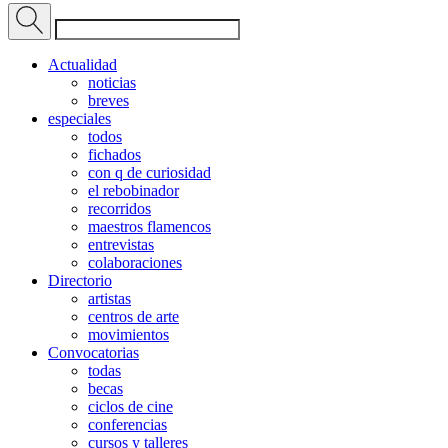
Actualidad
noticias
breves
especiales
todos
fichados
con q de curiosidad
el rebobinador
recorridos
maestros flamencos
entrevistas
colaboraciones
Directorio
artistas
centros de arte
movimientos
Convocatorias
todas
becas
ciclos de cine
conferencias
cursos y talleres