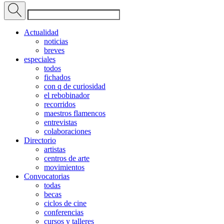
Actualidad
noticias
breves
especiales
todos
fichados
con q de curiosidad
el rebobinador
recorridos
maestros flamencos
entrevistas
colaboraciones
Directorio
artistas
centros de arte
movimientos
Convocatorias
todas
becas
ciclos de cine
conferencias
cursos y talleres