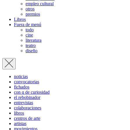
empleo cultural
otros
premios
Libros
Fuera de menú
todo
cine
literatura
teatro
diseño
noticias
convocatorias
fichados
con q de curiosidad
el rebobinador
entrevistas
colaboraciones
libros
centros de arte
artistas
movimientos