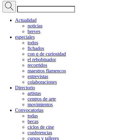
Actualidad
noticias
breves
especiales
todos
fichados
con q de curiosidad
el rebobinador
recorridos
maestros flamencos
entrevistas
colaboraciones
Directorio
artistas
centros de arte
movimientos
Convocatorias
todas
becas
ciclos de cine
conferencias
cursos y talleres