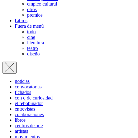
empleo cultural
otros
premios
Libros
Fuera de menú
todo
cine
literatura
teatro
diseño
noticias
convocatorias
fichados
con q de curiosidad
el rebobinador
entrevistas
colaboraciones
libros
centros de arte
artistas
movimientos