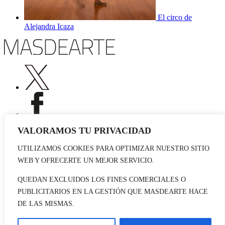
El circo de
Alejandra Icaza
VALORAMOS TU PRIVACIDAD
UTILIZAMOS COOKIES PARA OPTIMIZAR NUESTRO SITIO
Publicidad
WEB Y OFRECERTE UN MEJOR SERVICIO.
Staff
Contacto
QUEDAN EXCLUIDOS LOS FINES COMERCIALES O
PUBLICITARIOS EN LA GESTIÓN QUE MASDEARTE HACE
© 2026 masdearte. Información de exposiciones, museos y artistas
DE LAS MISMAS.
Aviso legal
Política de cookies