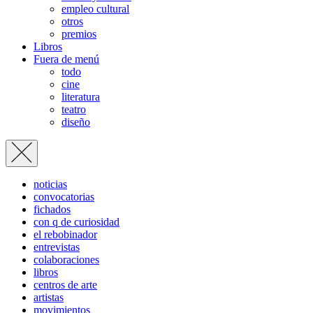
empleo cultural
otros
premios
Libros
Fuera de menú
todo
cine
literatura
teatro
diseño
noticias
convocatorias
fichados
con q de curiosidad
el rebobinador
entrevistas
colaboraciones
libros
centros de arte
artistas
movimientos