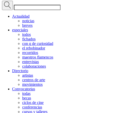
Actualidad
noticias
breves
especiales
todos
fichados
con q de curiosidad
el rebobinador
recorridos
maestros flamencos
entrevistas
colaboraciones
Directorio
artistas
centros de arte
movimientos
Convocatorias
todas
becas
ciclos de cine
conferencias
cursos y talleres