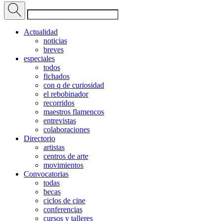
Actualidad
noticias
breves
especiales
todos
fichados
con q de curiosidad
el rebobinador
recorridos
maestros flamencos
entrevistas
colaboraciones
Directorio
artistas
centros de arte
movimientos
Convocatorias
todas
becas
ciclos de cine
conferencias
cursos y talleres