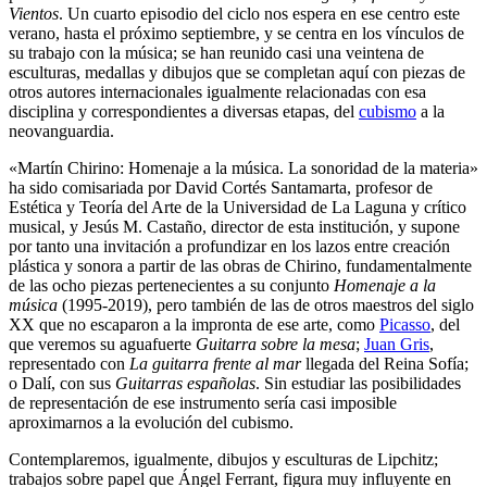
Vientos
. Un cuarto episodio del ciclo nos espera en ese centro este
verano, hasta el próximo septiembre, y se centra en los vínculos de
su trabajo con la música; se han reunido casi una veintena de
esculturas, medallas y dibujos que se completan aquí con piezas de
otros autores internacionales igualmente relacionadas con esa
disciplina y correspondientes a diversas etapas, del
cubismo
a la
neovanguardia.
«Martín Chirino: Homenaje a la música. La sonoridad de la materia»
ha sido comisariada por David Cortés Santamarta, profesor de
Estética y Teoría del Arte de la Universidad de La Laguna y crítico
musical, y Jesús M. Castaño, director de esta institución, y supone
por tanto una invitación a profundizar en los lazos entre creación
plástica y sonora a partir de las obras de Chirino, fundamentalmente
de las ocho piezas pertenecientes a su conjunto
Homenaje a la
música
(1995-2019), pero también de las de otros maestros del siglo
XX que no escaparon a la impronta de ese arte, como
Picasso
, del
que veremos su aguafuerte
Guitarra sobre la mesa
;
Juan Gris
,
representado con
La guitarra frente al mar
llegada del Reina Sofía;
o Dalí, con sus
Guitarras españolas
. Sin estudiar las posibilidades
de representación de ese instrumento sería casi imposible
aproximarnos a la evolución del cubismo.
Contemplaremos, igualmente, dibujos y esculturas de Lipchitz;
trabajos sobre papel que Ángel Ferrant, figura muy influyente en