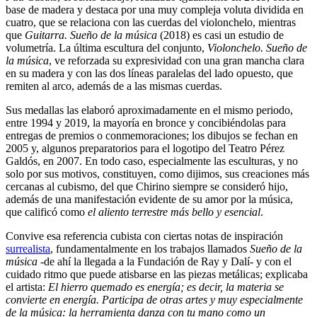
base de madera y destaca por una muy compleja voluta dividida en
cuatro, que se relaciona con las cuerdas del violonchelo, mientras
que
Guitarra. Sueño de la música
(2018) es casi un estudio de
volumetría. La última escultura del conjunto,
Violonchelo. Sueño de
la música
, ve reforzada su expresividad con una gran mancha clara
en su madera y con las dos líneas paralelas del lado opuesto, que
remiten al arco, además de a las mismas cuerdas.
Sus medallas las elaboró aproximadamente en el mismo periodo,
entre 1994 y 2019, la mayoría en bronce y concibiéndolas para
entregas de premios o conmemoraciones; los dibujos se fechan en
2005 y, algunos preparatorios para el logotipo del Teatro Pérez
Galdós, en 2007. En todo caso, especialmente las esculturas, y no
solo por sus motivos, constituyen, como dijimos, sus creaciones más
cercanas al cubismo, del que Chirino siempre se consideró hijo,
además de una manifestación evidente de su amor por la música,
que calificó como
el aliento terrestre más bello y esencial
.
Convive esa referencia cubista con ciertas notas de inspiración
surrealista
, fundamentalmente en los trabajos llamados
Sueño de la
música
-de ahí la llegada a la Fundación de Ray y Dalí- y con el
cuidado ritmo que puede atisbarse en las piezas metálicas; explicaba
el artista:
El hierro quemado es energía; es decir, la materia se
convierte en energía. Participa de otras artes y muy especialmente
de la música: la herramienta danza con tu mano como un