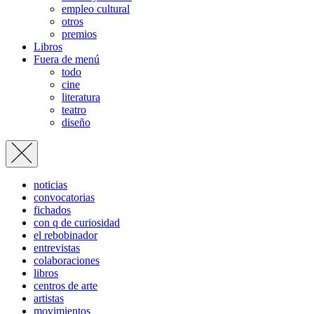
empleo cultural
otros
premios
Libros
Fuera de menú
todo
cine
literatura
teatro
diseño
noticias
convocatorias
fichados
con q de curiosidad
el rebobinador
entrevistas
colaboraciones
libros
centros de arte
artistas
movimientos