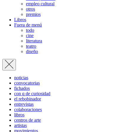
empleo cultural
otros
premios
Libros
Fuera de menú
todo
cine
literatura
teatro
diseño
noticias
convocatorias
fichados
con q de curiosidad
el rebobinador
entrevistas
colaboraciones
libros
centros de arte
artistas
movimientos