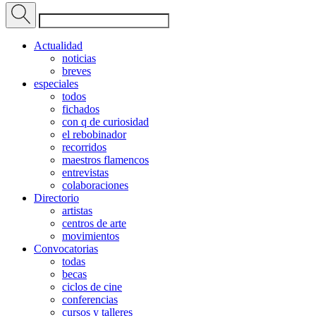
Actualidad
noticias
breves
especiales
todos
fichados
con q de curiosidad
el rebobinador
recorridos
maestros flamencos
entrevistas
colaboraciones
Directorio
artistas
centros de arte
movimientos
Convocatorias
todas
becas
ciclos de cine
conferencias
cursos y talleres