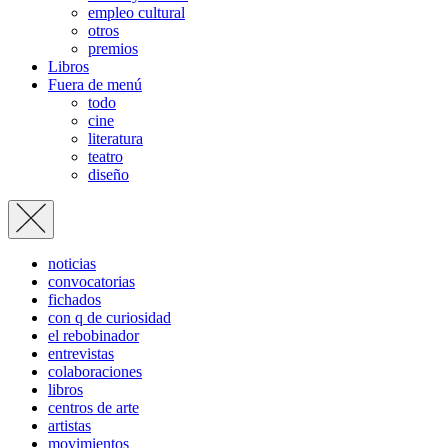
empleo cultural
otros
premios
Libros
Fuera de menú
todo
cine
literatura
teatro
diseño
noticias
convocatorias
fichados
con q de curiosidad
el rebobinador
entrevistas
colaboraciones
libros
centros de arte
artistas
movimientos