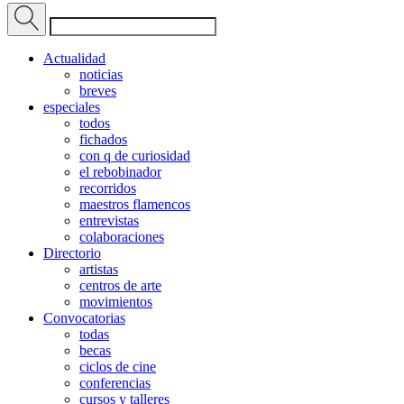
Actualidad
noticias
breves
especiales
todos
fichados
con q de curiosidad
el rebobinador
recorridos
maestros flamencos
entrevistas
colaboraciones
Directorio
artistas
centros de arte
movimientos
Convocatorias
todas
becas
ciclos de cine
conferencias
cursos y talleres