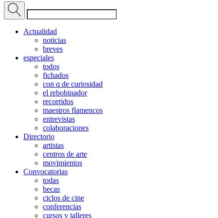
Actualidad
noticias
breves
especiales
todos
fichados
con q de curiosidad
el rebobinador
recorridos
maestros flamencos
entrevistas
colaboraciones
Directorio
artistas
centros de arte
movimientos
Convocatorias
todas
becas
ciclos de cine
conferencias
cursos y talleres