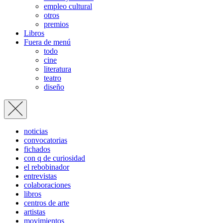
empleo cultural
otros
premios
Libros
Fuera de menú
todo
cine
literatura
teatro
diseño
noticias
convocatorias
fichados
con q de curiosidad
el rebobinador
entrevistas
colaboraciones
libros
centros de arte
artistas
movimientos