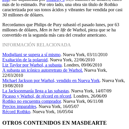
más de lo estimado. Por otro lado, una obra sin título de Rothko
caracterizada por sus tonos ácidos y vibrantes fue vendida por casi
30 millones de dólares.
Recordamos que Philips de Pury subastó el pasado lunes, por 63
millones de dólares,
Men in her life
de Warhol, pieza que se ha
convertido en la segunda más cara del creador americano.
INFORMACIÓN RELACIONADA
Modigliani se supera a sí mismo
. Nueva York, 03/11/2010
Exaltación de la polaroid
. Nueva York, 22/06/2010
Liz Taylor por Warhol, a subasta
. Londres, 09/06/2010
A subasta un icónico autorretrato de Warhol.
Nueva York,
22/03/2010
Michael Jackson por Warhol, vendido en Nueva York
. Nueva York,
19/08/2010
La Jacksonmanía llega a las subastas
. Nueva York, 14/07/09
Picasso y Warhol, de récord en récord
. Londres, 26/06/09
Rothko no encuentra comprador
. Nueva York, 06/11/08
Precios imparables
. Nueva York, 16/05/07
Récord Rothko
. Nueva York, 16/05/04
OTROS CONTENIDOS EN MASDEARTE