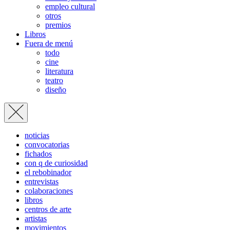
empleo cultural
otros
premios
Libros
Fuera de menú
todo
cine
literatura
teatro
diseño
noticias
convocatorias
fichados
con q de curiosidad
el rebobinador
entrevistas
colaboraciones
libros
centros de arte
artistas
movimientos