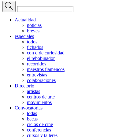
Actualidad
noticias
breves
especiales
todos
fichados
con q de curiosidad
el rebobinador
recorridos
maestros flamencos
entrevistas
colaboraciones
Directorio
artistas
centros de arte
movimientos
Convocatorias
todas
becas
ciclos de cine
conferencias
cursos y talleres