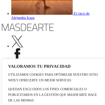
El circo de
Alejandra Icaza
VALORAMOS TU PRIVACIDAD
UTILIZAMOS COOKIES PARA OPTIMIZAR NUESTRO SITIO
Publicidad
WEB Y OFRECERTE UN MEJOR SERVICIO.
Staff
Contacto
QUEDAN EXCLUIDOS LOS FINES COMERCIALES O
PUBLICITARIOS EN LA GESTIÓN QUE MASDEARTE HACE
© 2026 masdearte. Información de exposiciones, museos y artistas
DE LAS MISMAS.
Aviso legal