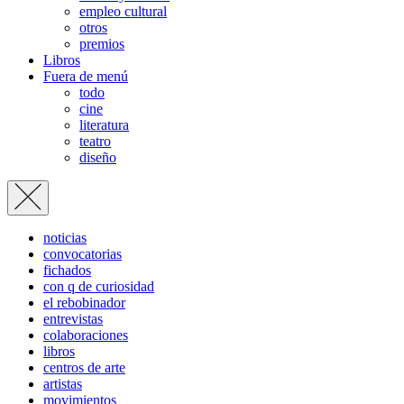
empleo cultural
otros
premios
Libros
Fuera de menú
todo
cine
literatura
teatro
diseño
noticias
convocatorias
fichados
con q de curiosidad
el rebobinador
entrevistas
colaboraciones
libros
centros de arte
artistas
movimientos