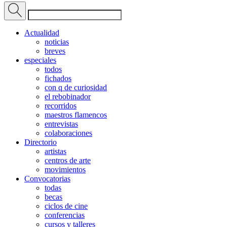
Actualidad
noticias
breves
especiales
todos
fichados
con q de curiosidad
el rebobinador
recorridos
maestros flamencos
entrevistas
colaboraciones
Directorio
artistas
centros de arte
movimientos
Convocatorias
todas
becas
ciclos de cine
conferencias
cursos y talleres