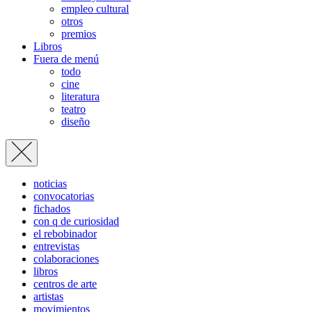
empleo cultural
otros
premios
Libros
Fuera de menú
todo
cine
literatura
teatro
diseño
noticias
convocatorias
fichados
con q de curiosidad
el rebobinador
entrevistas
colaboraciones
libros
centros de arte
artistas
movimientos