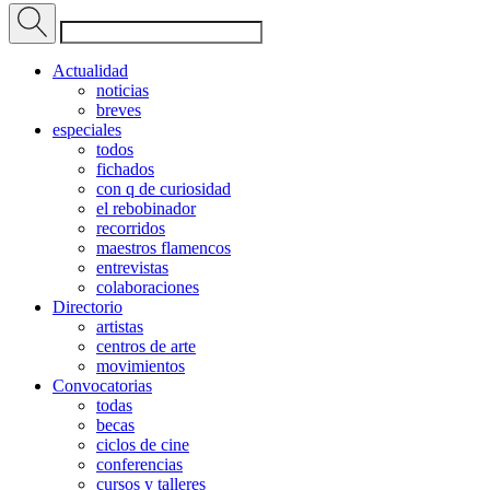
Actualidad
noticias
breves
especiales
todos
fichados
con q de curiosidad
el rebobinador
recorridos
maestros flamencos
entrevistas
colaboraciones
Directorio
artistas
centros de arte
movimientos
Convocatorias
todas
becas
ciclos de cine
conferencias
cursos y talleres