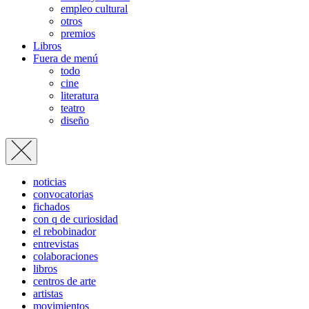
empleo cultural
otros
premios
Libros
Fuera de menú
todo
cine
literatura
teatro
diseño
noticias
convocatorias
fichados
con q de curiosidad
el rebobinador
entrevistas
colaboraciones
libros
centros de arte
artistas
movimientos