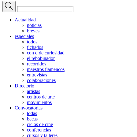
Actualidad
noticias
breves
especiales
todos
fichados
con q de curiosidad
el rebobinador
recorridos
maestros flamencos
entrevistas
colaboraciones
Directorio
artistas
centros de arte
movimientos
Convocatorias
todas
becas
ciclos de cine
conferencias
cursos y talleres