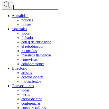
Actualidad
noticias
breves
especiales
todos
fichados
con q de curiosidad
el rebobinador
recorridos
maestros flamencos
entrevistas
colaboraciones
Directorio
artistas
centros de arte
movimientos
Convocatorias
todas
becas
ciclos de cine
conferencias
cursos y talleres