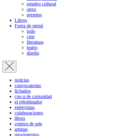
empleo cultural
otros
premios
Libros
Fuera de menú
todo
cine
literatura
teatro
diseño
noticias
convocatorias
fichados
con q de curiosidad
el rebobinador
entrevistas
colaboraciones
libros
centros de arte
artistas
movimientos