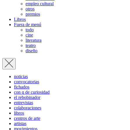
empleo cultural
otros
premios
Libros
Fuera de menú
todo
cine
literatura
teatro
diseño
noticias
convocatorias
fichados
con q de curiosidad
el rebobinador
entrevistas
colaboraciones
libros
centros de arte
artistas
movimientos