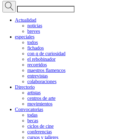
Actualidad
noticias
breves
especiales
todos
fichados
con q de curiosidad
el rebobinador
recorridos
maestros flamencos
entrevistas
colaboraciones
Directorio
artistas
centros de arte
movimientos
Convocatorias
todas
becas
ciclos de cine
conferencias
cursos y talleres