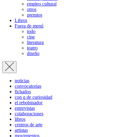
empleo cultural
otros
premios
Libros
Fuera de menú
todo
cine
literatura
teatro
diseño
noticias
convocatorias
fichados
con q de curiosidad
el rebobinador
entrevistas
colaboraciones
libros
centros de arte
artistas
movimientos