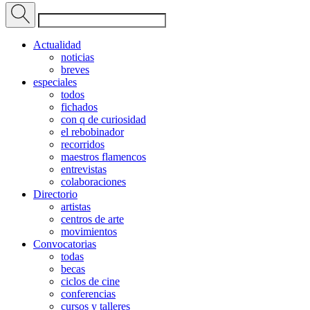
Actualidad
noticias
breves
especiales
todos
fichados
con q de curiosidad
el rebobinador
recorridos
maestros flamencos
entrevistas
colaboraciones
Directorio
artistas
centros de arte
movimientos
Convocatorias
todas
becas
ciclos de cine
conferencias
cursos y talleres