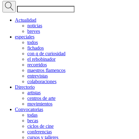
Actualidad
noticias
breves
especiales
todos
fichados
con q de curiosidad
el rebobinador
recorridos
maestros flamencos
entrevistas
colaboraciones
Directorio
artistas
centros de arte
movimientos
Convocatorias
todas
becas
ciclos de cine
conferencias
cursos y talleres