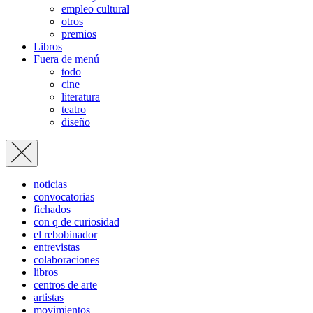
empleo cultural
otros
premios
Libros
Fuera de menú
todo
cine
literatura
teatro
diseño
noticias
convocatorias
fichados
con q de curiosidad
el rebobinador
entrevistas
colaboraciones
libros
centros de arte
artistas
movimientos