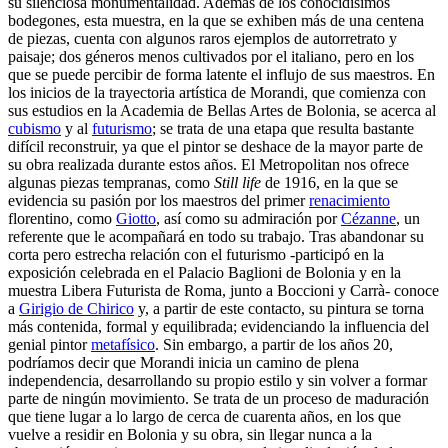
su silenciosa monumentalidad. Además de los conocidísimos
bodegones, esta muestra, en la que se exhiben más de una centena
de piezas, cuenta con algunos raros ejemplos de autorretrato y
paisaje; dos géneros menos cultivados por el italiano, pero en los
que se puede percibir de forma latente el influjo de sus maestros. En
los inicios de la trayectoria artística de Morandi, que comienza con
sus estudios en la Academia de Bellas Artes de Bolonia, se acerca al
cubismo
y al
futurismo
; se trata de una etapa que resulta bastante
difícil reconstruir, ya que el pintor se deshace de la mayor parte de
su obra realizada durante estos años. El Metropolitan nos ofrece
algunas piezas tempranas, como
Still life
de 1916, en la que se
evidencia su pasión por los maestros del primer
renacimiento
florentino, como
Giotto
, así como su admiración por
Cézanne
, un
referente que le acompañará en todo su trabajo. Tras abandonar su
corta pero estrecha relación con el futurismo -participó en la
exposición celebrada en el Palacio Baglioni de Bolonia y en la
muestra Libera Futurista de Roma, junto a Boccioni y Carrà- conoce
a
Girigio de Chirico
y, a partir de este contacto, su pintura se torna
más contenida, formal y equilibrada; evidenciando la influencia del
genial pintor
metafísico
. Sin embargo, a partir de los años 20,
podríamos decir que Morandi inicia un camino de plena
independencia, desarrollando su propio estilo y sin volver a formar
parte de ningún movimiento. Se trata de un proceso de maduración
que tiene lugar a lo largo de cerca de cuarenta años, en los que
vuelve a residir en Bolonia y su obra, sin llegar nunca a la