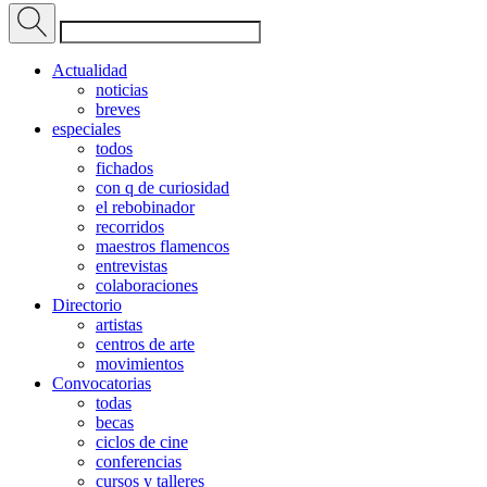
Actualidad
noticias
breves
especiales
todos
fichados
con q de curiosidad
el rebobinador
recorridos
maestros flamencos
entrevistas
colaboraciones
Directorio
artistas
centros de arte
movimientos
Convocatorias
todas
becas
ciclos de cine
conferencias
cursos y talleres