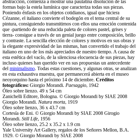
abstracción, comienza a mostrar una paulatina disolución de las
formas bajo la estela lumínica que caracteriza todas sus piezas.
Poniendo énfasis en los objetos cotidianos, igual que hiciera
Cézanne, el italiano convierte el bodegón en el tema central de su
pintura, consiguiendo transmitirnos con ellos una emoción contenida
que -partiendo de una reducida paleta de colores pastel, grises y
tierra- consigue a través de un genial juego entre composición, brillo
y contraste. La sencilla elección de colores y motivos en sus obras y
la elegante expresividad de las mismas, han convertido el trabajo del
italiano en uno de los más apreciados de nuestro tiempo. A causa de
esta estética del vacío, de la silenciosa elocuencia de sus piezas, hay
incluso quienes han querido ver en sus propuestas un antecedente
del
minimalismo
. Todas estas cuestiones, y algunas otras, se analizan
en esta exhaustiva muestra, que permanecerá abierta en el museo
neoyorquino hasta el próximo 14 de diciembre.
Créditos
fotográficos:
Giorgio Morandi.
Paesaggio
, 1942
Óleo sobre lienzo. 49 x 54 cm
Zanichelli Editore, Bologna. © Giorgio Morandi by SIAE 2008
Giorgio Morandi.
Natura morta
, 1919
Óleo sobre lienzo, 36 x 43.7 cm
Cortesía de Eni. © Giorgio Morandi by SIAE 2008 Girogio
Morandi.
Still Life
, 1956
Óleo sobre lienzo, 25.2 x 35.2 x 1.9 cm
Yale University Art Gallery, regalos de los Señores Mellon, B.A.
1929. © Giorgio Morandi by SIAE 2008