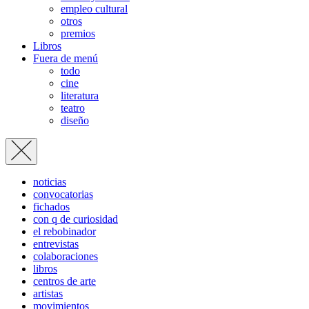
empleo cultural
otros
premios
Libros
Fuera de menú
todo
cine
literatura
teatro
diseño
noticias
convocatorias
fichados
con q de curiosidad
el rebobinador
entrevistas
colaboraciones
libros
centros de arte
artistas
movimientos