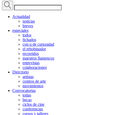
Actualidad
noticias
breves
especiales
todos
fichados
con q de curiosidad
el rebobinador
recorridos
maestros flamencos
entrevistas
colaboraciones
Directorio
artistas
centros de arte
movimientos
Convocatorias
todas
becas
ciclos de cine
conferencias
cursos y talleres