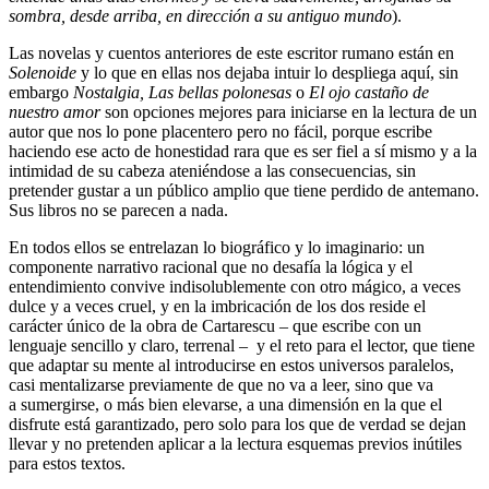
sombra, desde arriba, en dirección a su antiguo mundo
).
Las novelas y cuentos anteriores de este escritor rumano están en
Solenoide
y lo que en ellas nos dejaba intuir lo despliega aquí, sin
embargo
Nostalgia, Las bellas polonesas
o
El ojo castaño de
nuestro amor
son opciones mejores para iniciarse en la lectura de un
autor que nos lo pone placentero pero no fácil, porque escribe
haciendo ese acto de honestidad rara que es ser fiel a sí mismo y a la
intimidad de su cabeza ateniéndose a las consecuencias, sin
pretender gustar a un público amplio que tiene perdido de antemano.
Sus libros no se parecen a nada.
En todos ellos se entrelazan lo biográfico y lo imaginario: un
componente narrativo racional que no desafía la lógica y el
entendimiento convive indisolublemente con otro mágico, a veces
dulce y a veces cruel, y en la imbricación de los dos reside el
carácter único de la obra de Cartarescu – que escribe con un
lenguaje sencillo y claro, terrenal – y el reto para el lector, que tiene
que adaptar su mente al introducirse en estos universos paralelos,
casi mentalizarse previamente de que no va a leer, sino que va
a sumergirse, o más bien elevarse, a una dimensión en la que el
disfrute está garantizado, pero solo para los que de verdad se dejan
llevar y no pretenden aplicar a la lectura esquemas previos inútiles
para estos textos.