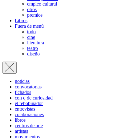
empleo cultural
otros
premios
Libros
Fuera de menú
todo
cine
literatura
teatro
diseño
noticias
convocatorias
fichados
con q de curiosidad
el rebobinador
entrevistas
colaboraciones
libros
centros de arte
artistas
movimientos