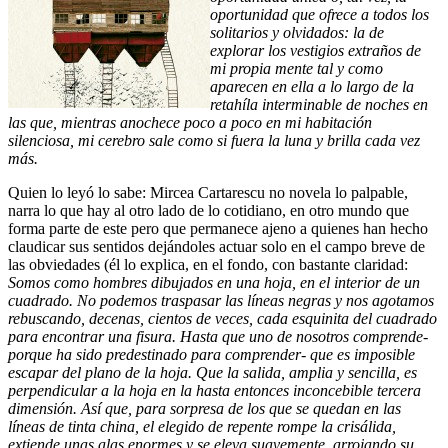
oportunidad que ofrece a todos los
solitarios y olvidados: la de
explorar los vestigios extraños de
mi propia mente tal y como
aparecen en ella a lo largo de la
retahíla interminable de noches en
las que, mientras anochece poco a poco en mi habitación
silenciosa, mi cerebro sale como si fuera la luna y brilla cada vez
más.
Quien lo leyó lo sabe: Mircea Cartarescu no novela lo palpable,
narra lo que hay al otro lado de lo cotidiano, en otro mundo que
forma parte de este pero que permanece ajeno a quienes han hecho
claudicar sus sentidos dejándoles actuar solo en el campo breve de
las obviedades (él lo explica, en el fondo, con bastante claridad:
Somos como hombres dibujados en una hoja, en el interior de un
cuadrado. No podemos traspasar las líneas negras y nos agotamos
rebuscando, decenas, cientos de veces, cada esquinita del cuadrado
para encontrar una fisura. Hasta que uno de nosotros comprende-
porque ha sido predestinado para comprender- que es imposible
escapar del plano de la hoja. Que la salida, amplia y sencilla, es
perpendicular a la hoja en la hasta entonces inconcebible tercera
dimensión. Así que, para sorpresa de los que se quedan en las
líneas de tinta china, el elegido de repente rompe la crisálida,
extiende unas alas enormes y se eleva suavemente, arrojando su