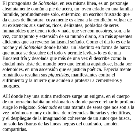
El protagonista de
Solenoide
, en esa misma línea, es un personaje
absolutamente común a pie de acera, un joven criado en una familia
humilde, profundamente solo, enfermizo, un escritor frustrado que
da clases de literatura, cuya mente es ajena a la condición vulgar de
su existencia: sus sueños, ricos, delirantes, poblados de seres
humanoides que tienen todo y nada que ver con nosotros, son, a la
vez, contrapunto y extensión de su mundo diario, sin más aparentes
alicientes que su reverso fantasmal soñado. Como el día lo es de la
noche y el
Solenoide
donde habita -un laberinto en forma de barco
que nunca se descubre del todo y permite levitar- lo es de una
Bucarest fría y desolada que más de una vez él describe como la
ciudad más triste del mundo pero que termina aupándose, izada por
solenoides, en una ascensión que es justicia poética. Especialmente
románticos resultan sus
piquetistas
, manifestantes contra el
sufrimiento y la muerte que acuden a protestar a cementerios y
morgues.
Allí donde hay una rutina mediocre surge un enigma, en el cuerpo
de un borracho habita un visionario y donde parece reinar lo profano
surge lo religioso.
Solenoide
es una maraña de seres que nos son a la
vez próximos y muy extraños, de referencias literarias y científicas,
y el despliegue de la imaginación coherente de un autor que busca,
no solo las fisuras de las líneas negras del cuadrado, también
compartirlas.