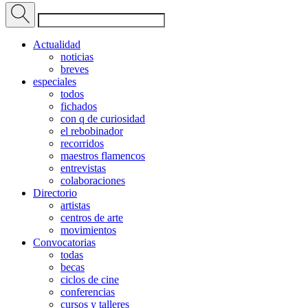
Actualidad
noticias
breves
especiales
todos
fichados
con q de curiosidad
el rebobinador
recorridos
maestros flamencos
entrevistas
colaboraciones
Directorio
artistas
centros de arte
movimientos
Convocatorias
todas
becas
ciclos de cine
conferencias
cursos y talleres