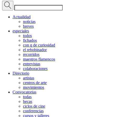
Actualidad
noticias
breves
especiales
todos
fichados
con q de curiosidad
el rebobinador
recorridos
maestros flamencos
entrevistas
colaboraciones
Directorio
artistas
centros de arte
movimientos
Convocatorias
todas
becas
ciclos de cine
conferencias
cursos y talleres