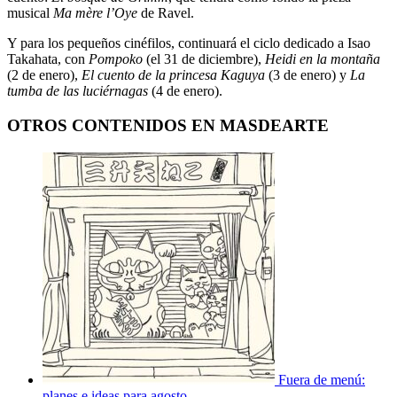
musical
Ma mère l’Oye
de Ravel.
Y para los pequeños cinéfilos, continuará el ciclo dedicado a Isao
Takahata, con
Pompoko
(el 31 de diciembre),
Heidi en la montaña
(2 de enero),
El cuento de la princesa Kaguya
(3 de enero) y
La
tumba de las luciérnagas
(4 de enero).
OTROS CONTENIDOS EN MASDEARTE
Fuera de menú:
planes e ideas para agosto