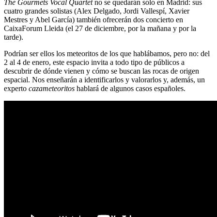
The Gourmets Vocal Quartet
no se quedarán solo en Madrid: sus
cuatro grandes solistas (Alex Delgado, Jordi Vallespí, Xavier
Mestres y Abel García) también ofrecerán dos concierto en
CaixaForum Lleida (el 27 de diciembre, por la mañana y por la
tarde).
Podrían ser ellos los meteoritos de los que hablábamos, pero no: del
2 al 4 de enero, este espacio invita a todo tipo de públicos a
descubrir de dónde vienen y cómo se buscan las rocas de origen
espacial. Nos enseñarán a identificarlos y valorarlos y, además, un
experto
cazameteoritos
hablará de algunos casos españoles.