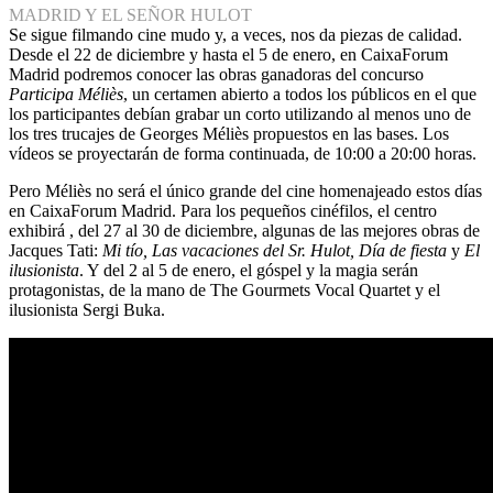
MADRID Y EL SEÑOR HULOT
Se sigue filmando cine mudo y, a veces, nos da piezas de calidad.
Desde el 22 de diciembre y hasta el 5 de enero, en CaixaForum
Madrid podremos conocer las obras ganadoras del concurso
Participa Méliès
, un certamen abierto a todos los públicos en el que
los participantes debían grabar un corto utilizando al menos uno de
los tres trucajes de Georges Méliès propuestos en las bases. Los
vídeos se proyectarán de forma continuada, de 10:00 a 20:00 horas.
Pero Méliès no será el único grande del cine homenajeado estos días
en CaixaForum Madrid. Para los pequeños cinéfilos, el centro
exhibirá , del 27 al 30 de diciembre, algunas de las mejores obras de
Jacques Tati:
Mi tío, Las vacaciones del Sr. Hulot, Día de fiesta
y
El
ilusionista
. Y del 2 al 5 de enero, el góspel y la magia serán
protagonistas, de la mano de The Gourmets Vocal Quartet y el
ilusionista Sergi Buka.