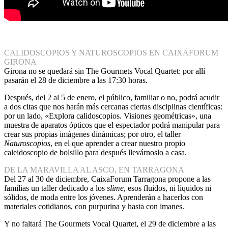
CALIDOSCOPIOS Y NATUROSCOPIOS EN CAIXAFORUM
GIRONA
Girona no se quedará sin The Gourmets Vocal Quartet: por allí
pasarán el 28 de diciembre a las 17:30 horas.
Después, del 2 al 5 de enero, el público, familiar o no, podrá acudir
a dos citas que nos harán más cercanas ciertas disciplinas científicas:
por un lado, «Explora calidoscopios. Visiones geométricas», una
muestra de aparatos ópticos que el espectador podrá manipular para
crear sus propias imágenes dinámicas; por otro, el taller
Naturoscopios
, en el que aprender a crear nuestro propio
caleidoscopio de bolsillo para después llevárnoslo a casa.
DE LA MARAVILLA AL ASCO, EN TARRAGONA
Del 27 al 30 de diciembre, CaixaForum Tarragona propone a las
familias un taller dedicado a los
slime
, esos fluidos, ni líquidos ni
sólidos, de moda entre los jóvenes. Aprenderán a hacerlos con
materiales cotidianos, con purpurina y hasta con imanes.
Y no faltará The Gourmets Vocal Quartet, el 29 de diciembre a las