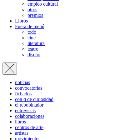
empleo cultural
otros
premios
Libros
Fuera de menú
todo
cine
literatura
teatro
diseño
noticias
convocatorias
fichados
con q de curiosidad
el rebobinador
entrevistas
colaboraciones
libros
centros de arte
artistas
movimientos