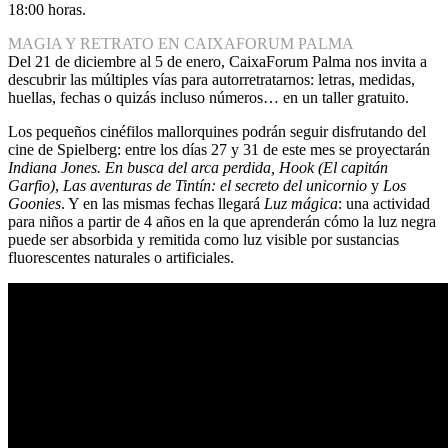
18:00 horas.
MAGIA Y RETRATO EN CAIXAFORUM PALMA
Del 21 de diciembre al 5 de enero, CaixaForum Palma nos invita a
descubrir las múltiples vías para autorretratarnos: letras, medidas,
huellas, fechas o quizás incluso números… en un taller gratuito.
Los pequeños cinéfilos mallorquines podrán seguir disfrutando del
cine de Spielberg: entre los días 27 y 31 de este mes se proyectarán
Indiana Jones. En busca del arca perdida, Hook (El capitán
Garfio)
,
Las aventuras de Tintín: el secreto del unicornio
y
Los
Goonies
. Y en las mismas fechas llegará
Luz mágica
: una actividad
para niños a partir de 4 años en la que aprenderán cómo la luz negra
puede ser absorbida y remitida como luz visible por sustancias
fluorescentes naturales o artificiales.