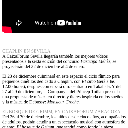
CHAPLIN EN SEVILLA
A CaixaForum Sevilla llegarán también los mejores vídeos
presentados a la sexta edición del concurso
Participa Méliès
; se
proyectarán del 22 de diciembre al 4 de enero.
El 23 de diciembre culminará en este espacio el ciclo fílmico para
pequeños cinéfilos dedicado a Chaplin, con
El circo
(será a las
12:00 horas); después comenzará otro centrado en Takahata. Y del
27 al 29 de diciembre, la Companyia del Príncep Totilau presenta
una propuesta de música en directo y títeres inspirada en los sueños
y la música de Debussy:
Monsieur Croche
.
EL BOSQUE DE GRIMM, EN CAIXAFORUM ZARAGOZA
Del 26 al 30 de diciembre, los niños desde cinco años, acompañados
de adultos, podrán acudir a un espectáculo musical con atmósfera de
cuento:
El bosque de Grimm
, que tendrá como fondo la pieza