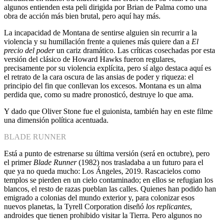
algunos entienden esta peli dirigida por Brian de Palma como una
obra de acción más bien brutal, pero aquí hay más.
La incapacidad de Montana de sentirse alguien sin recurrir a la
violencia y su humillación frente a quienes más quiere dan a
El
precio del poder
un cariz dramático. Las críticas cosechadas por esta
versión del clásico de Howard Hawks fueron regulares,
precisamente por su violencia explícita, pero sí algo destaca aquí es
el retrato de la cara oscura de las ansias de poder y riqueza: el
principio del fin que conllevan los excesos. Montana es un alma
perdida que, como su madre pronosticó, destruye lo que ama.
Y dado que Oliver Stone fue el guionista, también hay en este filme
una dimensión política acentuada.
BLADE RUNNER
Está a punto de estrenarse su última versión (será en octubre), pero
el primer
Blade Runner
(1982) nos trasladaba a un futuro para el
que ya no queda mucho: Los Ángeles, 2019. Rascacielos como
templos se pierden en un cielo contaminado; en ellos se refugian los
blancos, el resto de razas pueblan las calles. Quienes han podido han
emigrado a colonias del mundo exterior y, para colonizar esos
nuevos planetas, la Tyrell Corporation diseñó
los replicantes
,
androides que tienen prohibido visitar la Tierra. Pero algunos no