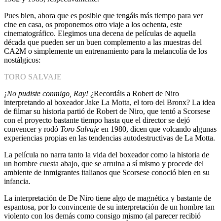
Pues bien, ahora que es posible que tengáis más tiempo para ver
cine en casa, os proponemos otro viaje a los ochenta, este
cinematográfico. Elegimos una decena de películas de aquella
década que pueden ser un buen complemento a las muestras del
CA2M o simplemente un entrenamiento para la melancolía de los
nostálgicos:
TORO SALVAJE
¡No pudiste conmigo, Ray!
¿Recordáis a Robert de Niro
interpretando al boxeador Jake La Motta, el toro del Bronx? La idea
de filmar su historia partió de Robert de Niro, que tentó a Scorsese
con el proyecto bastante tiempo hasta que el director se dejó
convencer y rodó
Toro Salvaje
en 1980, dicen que volcando algunas
experiencias propias en las tendencias autodestructivas de La Motta.
La película no narra tanto la vida del boxeador como la historia de
un hombre cuesta abajo, que se arruina a sí mismo y procede del
ambiente de inmigrantes italianos que Scorsese conoció bien en su
infancia.
La interpretación de De Niro tiene algo de magnética y bastante de
espantosa, por lo convincente de su interpretación de un hombre tan
violento con los demás como consigo mismo (al parecer recibió