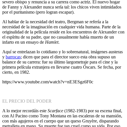
severo obispo y renuncia a su carrera como actriz. El nuevo hogar
de Fanny y Alexander nunca sería tal: los chicos viven intimidados
por el puritanismo (pero logran escapar).
Al hablar de la necesidad del teatro, Bergman se refería a la
necesidad de la imaginación en cualquier vida humana. Parte de la
originalidad de la película reside en los encuentros de Alexander con
el espíritu de su padre, que no casualmente había muerto de un
infarto en un ensayo de
Hamlet
.
Aquí se entrelazan lo cotidiano y lo sobrenatural, imágenes austeras
y
barrocas
; dicen que para el director sueco esta obra supuso un
balance de su carrera: fue su último largometraje para el cine y la
primera película extranjera en llevarse cuatro Óscars. Se fecha, por
cierto, en 1982.
https://www.youtube.com/watch?v=nE3ESgz6F0c
EL PRECIO DEL PODER
A lo mejor recordáis este
Scarface
(1982-1983) por su escena final,
con Al Pacino como Tony Montana en las escaleras de su mansión,
con más agujeros en el cuerpo que un queso Gruyère, disparando
metralleta en mano. Su muerte fue tan cruel como su vida. Por eso