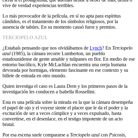
vive de verdad experiencias terribles.
Lo más provocador de la película, en sí no apta para espíritus
cándidos, es el tratamiento de los símbolos religiosos, por la
ausencia de tabúes. En su momento causó furor y premios.
TERCIOPELO AZUL
¿Estabaís pensando que nos olvidábamos de
Lynch
? En
Terciopelo
azul
(1985), la cámara recorre Lumberton, un pueblo
estadounidense de gente amable y tulipanes en flor. En medio de ese
entorno bucólico, Kyle McLachlan encuentra una oreja humana
devorada por hormigas, elemento fascinante en ese contexto y su
billete de entrada en otro mundo.
Quien investiga el caso es Laura Dern y los primeros pasos de la
investigación les conducen a Isabella Rossellini.
Esta es una película sobre la mirada en la que la cámara desempeña
el papel de ojo y el voyeur siente el placer que le da el poder y la
excitación de ser a veces cómplice y a veces expulsado, hasta
convertirse, en el desenlace, en el testigo impotente de un acto
brutal.
Por esa escena suele compararse a
Terciopelo azul
con
Psicosis
,