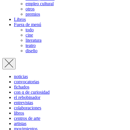
empleo cultural
otros
premios
Libros
Fuera de menú
todo
cine
literatura
teatro
diseño
noticias
convocatorias
fichados
con q de curiosidad
el rebobinador
entrevistas
colaboraciones
libros
centros de arte
artistas
movimientos