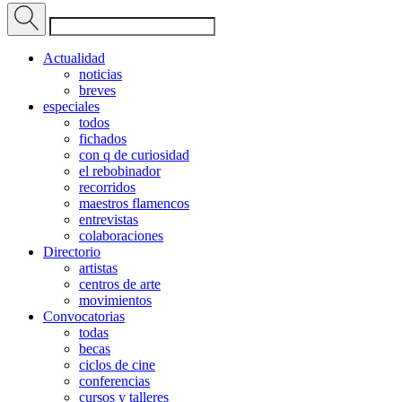
Actualidad
noticias
breves
especiales
todos
fichados
con q de curiosidad
el rebobinador
recorridos
maestros flamencos
entrevistas
colaboraciones
Directorio
artistas
centros de arte
movimientos
Convocatorias
todas
becas
ciclos de cine
conferencias
cursos y talleres