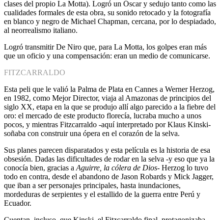
clases del propio La Motta). Logró un Óscar y sedujo tanto como las
cualidades formales de esta obra, su sonido retocado y la fotografía
en blanco y negro de Michael Chapman, cercana, por lo despiadado,
al neorrealismo italiano.
Logró transmitir De Niro que, para La Motta, los golpes eran más
que un oficio y una compensación: eran un medio de comunicarse.
FITZCARRALDO
Esta peli que le valió la Palma de Plata en Cannes a Werner Herzog,
en 1982, como Mejor Director, viaja al Amazonas de principios del
siglo XX, etapa en la que se produjo allí algo parecido a la fiebre del
oro: el mercado de este producto florecía, lucraba mucho a unos
pocos, y mientras Fitzcarraldo -aquí interpretado por Klaus Kinski-
soñaba con construir una ópera en el corazón de la selva.
Sus planes parecen disparatados y esta película es la historia de esa
obsesión. Dadas las dificultades de rodar en la selva -y eso que ya la
conocía bien, gracias a
Aguirre, la cólera de Dios-
Herzog lo tuvo
todo en contra, desde el abandono de Jason Robards y Mick Jagger,
que iban a ser personajes principales, hasta inundaciones,
mordeduras de serpientes y el estallido de la guerra entre Perú y
Ecuador.
Cuentan, incluso, que Kinski, el Fitzcarraldo final, protagonizaba