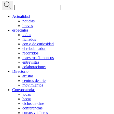
Actualidad
noticias
breves
especiales
todos
fichados
con q de curiosidad
el rebobinador
recorridos
maestros flamencos
entrevistas
colaboraciones
Directorio
artistas
centros de arte
movimientos
Convocatorias
todas
becas
ciclos de cine
conferencias
cursos y talleres