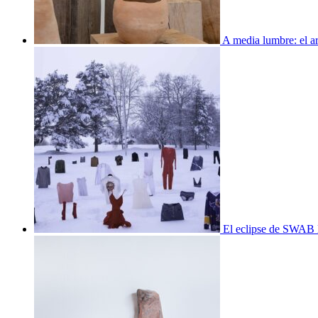
A media lumbre: el ar
El eclipse de SWAB 