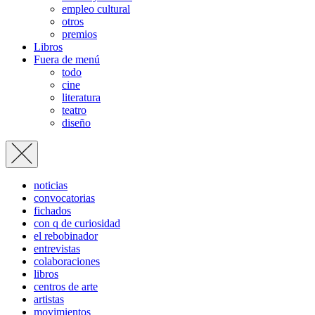
empleo cultural
otros
premios
Libros
Fuera de menú
todo
cine
literatura
teatro
diseño
noticias
convocatorias
fichados
con q de curiosidad
el rebobinador
entrevistas
colaboraciones
libros
centros de arte
artistas
movimientos