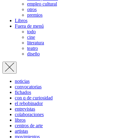
empleo cultural
otros
premios
Libros
Fuera de menú
todo
cine
literatura
teatro
diseño
noticias
convocatorias
fichados
con q de curiosidad
el rebobinador
entrevistas
colaboraciones
libros
centros de arte
artistas
movimientos