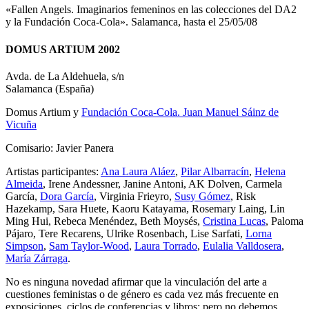
«Fallen Angels. Imaginarios femeninos en las colecciones del DA2
y la Fundación Coca-Cola». Salamanca, hasta el 25/05/08
DOMUS ARTIUM 2002
Avda. de La Aldehuela, s/n
Salamanca (España)
Domus Artium y
Fundación Coca-Cola. Juan Manuel Sáinz de
Vicuña
Comisario: Javier Panera
Artistas participantes:
Ana Laura Aláez
,
Pilar Albarracín
,
Helena
Almeida
, Irene Andessner, Janine Antoni, AK Dolven, Carmela
García,
Dora García
, Virginia Frieyro,
Susy Gómez
, Risk
Hazekamp, Sara Huete, Kaoru Katayama, Rosemary Laing, Lin
Ming Hui, Rebeca Menéndez, Beth Moysés,
Cristina Lucas
, Paloma
Pájaro, Tere Recarens, Ulrike Rosenbach, Lise Sarfati,
Lorna
Simpson
,
Sam Taylor-Wood
,
Laura Torrado
,
Eulalia Valldosera
,
María Zárraga
.
No es ninguna novedad afirmar que la vinculación del arte a
cuestiones feministas o de género es cada vez más frecuente en
exposiciones, ciclos de conferencias y libros; pero no debemos