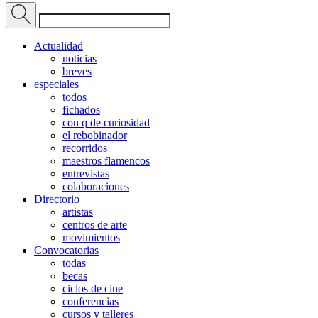
Actualidad
noticias
breves
especiales
todos
fichados
con q de curiosidad
el rebobinador
recorridos
maestros flamencos
entrevistas
colaboraciones
Directorio
artistas
centros de arte
movimientos
Convocatorias
todas
becas
ciclos de cine
conferencias
cursos y talleres