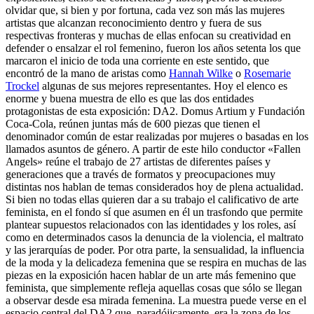
olvidar que, si bien y por fortuna, cada vez son más las mujeres
artistas que alcanzan reconocimiento dentro y fuera de sus
respectivas fronteras y muchas de ellas enfocan su creatividad en
defender o ensalzar el rol femenino, fueron los años setenta los que
marcaron el inicio de toda una corriente en este sentido, que
encontró de la mano de aristas como
Hannah Wilke
o
Rosemarie
Trockel
algunas de sus mejores representantes. Hoy el elenco es
enorme y buena muestra de ello es que las dos entidades
protagonistas de esta exposición: DA2. Domus Artium y Fundación
Coca-Cola, reúnen juntas más de 600 piezas que tienen el
denominador común de estar realizadas por mujeres o basadas en los
llamados asuntos de género. A partir de este hilo conductor «Fallen
Angels» reúne el trabajo de 27 artistas de diferentes países y
generaciones que a través de formatos y preocupaciones muy
distintas nos hablan de temas considerados hoy de plena actualidad.
Si bien no todas ellas quieren dar a su trabajo el calificativo de arte
feminista, en el fondo sí que asumen en él un trasfondo que permite
plantear supuestos relacionados con las identidades y los roles, así
como en determinados casos la denuncia de la violencia, el maltrato
y las jerarquías de poder. Por otra parte, la sensualidad, la influencia
de la moda y la delicadeza femenina que se respira en muchas de las
piezas en la exposición hacen hablar de un arte más femenino que
feminista, que simplemente refleja aquellas cosas que sólo se llegan
a observar desde esa mirada femenina. La muestra puede verse en el
espacio central del DA2 que, paradójicamente, era la zona de los