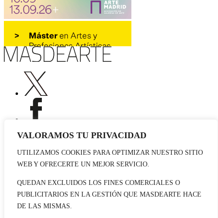
VALORAMOS TU PRIVACIDAD
UTILIZAMOS COOKIES PARA OPTIMIZAR NUESTRO SITIO
Publicidad
WEB Y OFRECERTE UN MEJOR SERVICIO.
Staff
Contacto
QUEDAN EXCLUIDOS LOS FINES COMERCIALES O
PUBLICITARIOS EN LA GESTIÓN QUE MASDEARTE HACE
© 2026 masdearte. Información de exposiciones, museos y artistas
DE LAS MISMAS.
Aviso legal