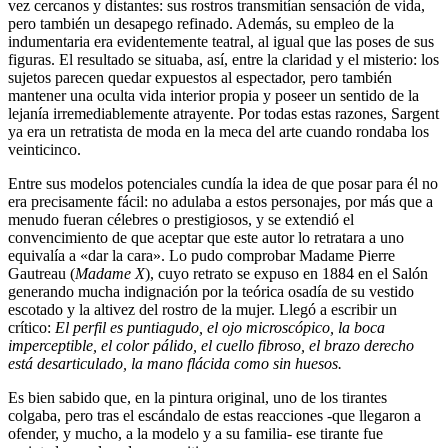
vez cercanos y distantes: sus rostros transmitían sensación de vida,
pero también un desapego refinado. Además, su empleo de la
indumentaria era evidentemente teatral, al igual que las poses de sus
figuras. El resultado se situaba, así, entre la claridad y el misterio: los
sujetos parecen quedar expuestos al espectador, pero también
mantener una oculta vida interior propia y poseer un sentido de la
lejanía irremediablemente atrayente. Por todas estas razones, Sargent
ya era un retratista de moda en la meca del arte cuando rondaba los
veinticinco.
Entre sus modelos potenciales cundía la idea de que posar para él no
era precisamente fácil: no adulaba a estos personajes, por más que a
menudo fueran célebres o prestigiosos, y se extendió el
convencimiento de que aceptar que este autor lo retratara a uno
equivalía a «dar la cara». Lo pudo comprobar Madame Pierre
Gautreau (
Madame X
), cuyo retrato se expuso en 1884 en el Salón
generando mucha indignación por la teórica osadía de su vestido
escotado y la altivez del rostro de la mujer. Llegó a escribir un
crítico:
El perfil es puntiagudo, el ojo microscópico, la boca
imperceptible, el color pálido, el cuello fibroso, el brazo derecho
está desarticulado, la mano flácida como sin huesos.
Es bien sabido que, en la pintura original, uno de los tirantes
colgaba, pero tras el escándalo de estas reacciones -que llegaron a
ofender, y mucho, a la modelo y a su familia- ese tirante fue