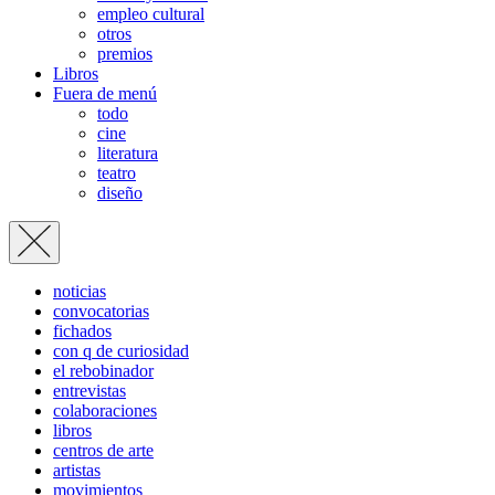
empleo cultural
otros
premios
Libros
Fuera de menú
todo
cine
literatura
teatro
diseño
noticias
convocatorias
fichados
con q de curiosidad
el rebobinador
entrevistas
colaboraciones
libros
centros de arte
artistas
movimientos