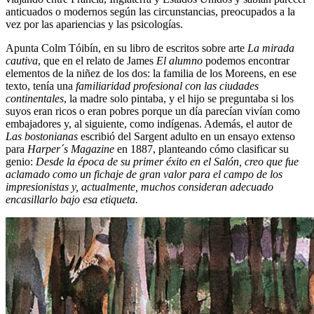
anticuados o modernos según las circunstancias, preocupados a la
vez por las apariencias y las psicologías.
Apunta Colm Tóibín, en su libro de escritos sobre arte
La mirada
cautiva
, que en el relato de James
El alumno
podemos encontrar
elementos de la niñez de los dos: la familia de los Moreens, en ese
texto, tenía una
familiaridad profesional con las ciudades
continentales
, la madre solo pintaba, y el hijo se preguntaba si los
suyos eran ricos o eran pobres porque un día parecían vivían como
embajadores y, al siguiente, como indígenas. Además, el autor de
Las bostonianas
escribió del Sargent adulto en un ensayo extenso
para
Harper´s Magazine
en 1887, planteando cómo clasificar su
genio:
Desde la época de su primer éxito en el Salón, creo que fue
aclamado como un fichaje de gran valor para el campo de los
impresionistas y, actualmente, muchos consideran adecuado
encasillarlo bajo esa etiqueta.