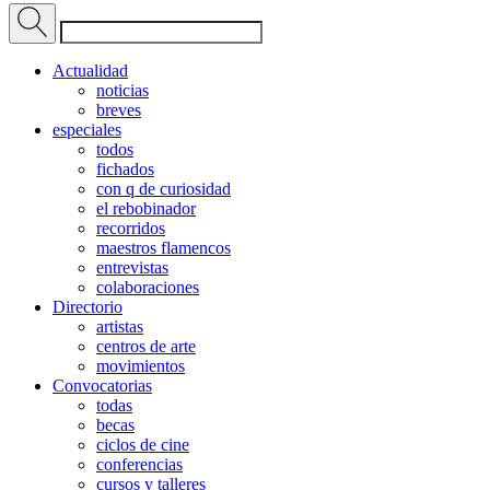
Actualidad
noticias
breves
especiales
todos
fichados
con q de curiosidad
el rebobinador
recorridos
maestros flamencos
entrevistas
colaboraciones
Directorio
artistas
centros de arte
movimientos
Convocatorias
todas
becas
ciclos de cine
conferencias
cursos y talleres