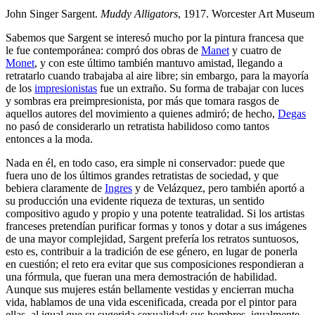
John Singer Sargent.
Muddy Alligators
, 1917. Worcester Art Museum
Sabemos que Sargent se interesó mucho por la pintura francesa que
le fue contemporánea: compró dos obras de
Manet
y cuatro de
Monet
, y con este último también mantuvo amistad, llegando a
retratarlo cuando trabajaba al aire libre; sin embargo, para la mayoría
de los
impresionistas
fue un extraño. Su forma de trabajar con luces
y sombras era preimpresionista, por más que tomara rasgos de
aquellos autores del movimiento a quienes admiró; de hecho,
Degas
no pasó de considerarlo un retratista habilidoso como tantos
entonces a la moda.
Nada en él, en todo caso, era simple ni conservador: puede que
fuera uno de los últimos grandes retratistas de sociedad, y que
bebiera claramente de
Ingres
y de Velázquez, pero también aportó a
su producción una evidente riqueza de texturas, un sentido
compositivo agudo y propio y una potente teatralidad. Si los artistas
franceses pretendían purificar formas y tonos y dotar a sus imágenes
de una mayor complejidad, Sargent prefería los retratos suntuosos,
esto es, contribuir a la tradición de ese género, en lugar de ponerla
en cuestión; el reto era evitar que sus composiciones respondieran a
una fórmula, que fueran una mera demostración de habilidad.
Aunque sus mujeres están bellamente vestidas y encierran mucha
vida, hablamos de una vida escenificada, creada por el pintor para
ellas, al igual que su sugerida sexualidad; sus hombres, igualmente,