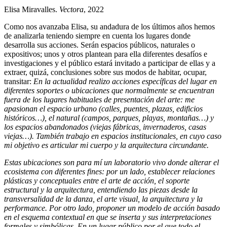
Elisa Miravalles.
Vectora
, 2022
Como nos avanzaba Elisa, su andadura de los últimos años hemos
de analizarla teniendo siempre en cuenta los lugares donde
desarrolla sus acciones. Serán espacios públicos, naturales o
expositivos; unos y otros plantean para ella diferentes desafíos e
investigaciones y el público estará invitado a participar de ellas y a
extraer, quizá, conclusiones sobre sus modos de habitar, ocupar,
transitar:
En la actualidad realizo acciones específicas del lugar en
diferentes soportes o ubicaciones que normalmente se encuentran
fuera de los lugares habituales de presentación del arte: me
apasionan el espacio urbano (calles, puentes, plazas, edificios
históricos…), el natural (campos, parques, playas, montañas…) y
los espacios abandonados (viejas fábricas, invernaderos, casas
viejas…). También trabajo en espacios institucionales, en cuyo caso
mi objetivo es articular mi cuerpo y la arquitectura circundante.
Estas ubicaciones son para mí un laboratorio vivo donde alterar el
ecosistema con diferentes fines: por un lado, establecer relaciones
plásticas y conceptuales entre el arte de acción, el soporte
estructural y la arquitectura, entendiendo las piezas desde la
transversalidad de la danza, el arte visual, la arquitectura y la
performance. Por otro lado, proponer un modelo de acción basado
en el esquema contextual en que se inserta y sus interpretaciones
formales y simbólicas. En un lugar público por el que todo el