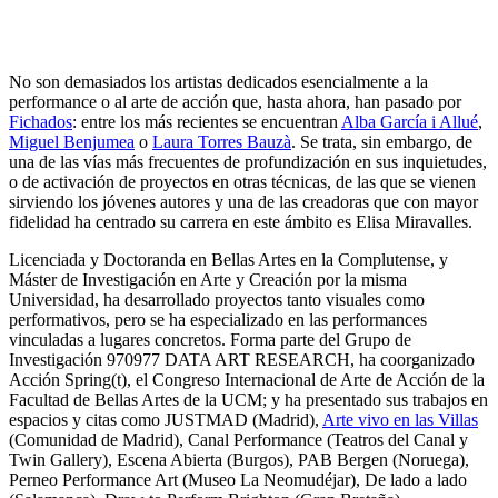
No son demasiados los artistas dedicados esencialmente a la
performance o al arte de acción que, hasta ahora, han pasado por
Fichados
: entre los más recientes se encuentran
Alba García i Allué
,
Miguel Benjumea
o
Laura Torres Bauzà
. Se trata, sin embargo, de
una de las vías más frecuentes de profundización en sus inquietudes,
o de activación de proyectos en otras técnicas, de las que se vienen
sirviendo los jóvenes autores y una de las creadoras que con mayor
fidelidad ha centrado su carrera en este ámbito es Elisa Miravalles.
Licenciada y Doctoranda en Bellas Artes en la Complutense, y
Máster de Investigación en Arte y Creación por la misma
Universidad, ha desarrollado proyectos tanto visuales como
performativos, pero se ha especializado en las performances
vinculadas a lugares concretos. Forma parte del Grupo de
Investigación 970977 DATA ART RESEARCH, ha coorganizado
Acción Spring(t), el Congreso Internacional de Arte de Acción de la
Facultad de Bellas Artes de la UCM; y ha presentado sus trabajos en
espacios y citas como JUSTMAD (Madrid),
Arte vivo en las Villas
(Comunidad de Madrid), Canal Performance (Teatros del Canal y
Twin Gallery), Escena Abierta (Burgos), PAB Bergen (Noruega),
Perneo Performance Art (Museo La Neomudéjar), De lado a lado