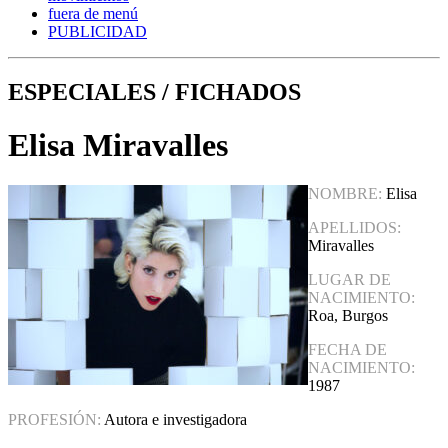
fuera de menú
PUBLICIDAD
ESPECIALES / FICHADOS
Elisa Miravalles
NOMBRE:
Elisa
APELLIDOS:
Miravalles
LUGAR DE
NACIMIENTO:
Roa, Burgos
FECHA DE
NACIMIENTO:
1987
PROFESIÓN:
Autora e investigadora