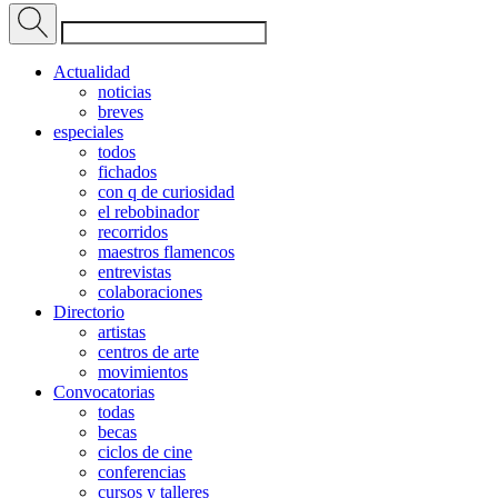
Actualidad
noticias
breves
especiales
todos
fichados
con q de curiosidad
el rebobinador
recorridos
maestros flamencos
entrevistas
colaboraciones
Directorio
artistas
centros de arte
movimientos
Convocatorias
todas
becas
ciclos de cine
conferencias
cursos y talleres