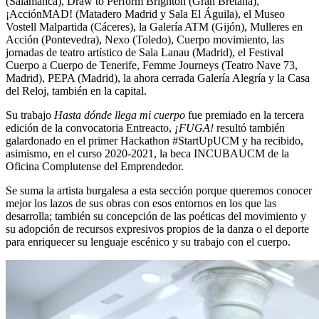
(Salamanca), Draw to Perform Brighton (Gran Bretaña),
¡AcciónMAD! (Matadero Madrid y Sala El Águila), el Museo
Vostell Malpartida (Cáceres), la Galería ATM (Gijón), Mulleres en
Acción (Pontevedra), Nexo (Toledo), Cuerpo movimiento, las
jornadas de teatro artístico de Sala Lanau (Madrid), el Festival
Cuerpo a Cuerpo de Tenerife, Femme Journeys (Teatro Nave 73,
Madrid), PEPA (Madrid), la ahora cerrada Galería Alegría y la Casa
del Reloj, también en la capital.
Su trabajo
Hasta dónde llega mi cuerpo
fue premiado en la tercera
edición de la convocatoria Entreacto,
¡FUGA!
resultó también
galardonado en el primer Hackathon #StartUpUCM y ha recibido,
asimismo, en el curso 2020-2021, la beca INCUBAUCM de la
Oficina Complutense del Emprendedor.
Se suma la artista burgalesa a esta sección porque queremos conocer
mejor los lazos de sus obras con esos entornos en los que las
desarrolla; también su concepción de las poéticas del movimiento y
su adopción de recursos expresivos propios de la danza o el deporte
para enriquecer su lenguaje escénico y su trabajo con el cuerpo.