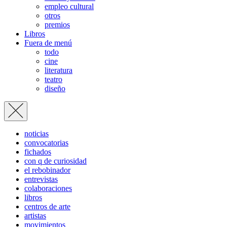
empleo cultural
otros
premios
Libros
Fuera de menú
todo
cine
literatura
teatro
diseño
noticias
convocatorias
fichados
con q de curiosidad
el rebobinador
entrevistas
colaboraciones
libros
centros de arte
artistas
movimientos