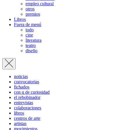
empleo cultural
otros
premios
Libros
Fuera de menú
todo
cine
literatura
teatro
diseño
noticias
convocatorias
fichados
con q de curiosidad
el rebobinador
entrevistas
colaboraciones
libros
centros de arte
artistas
movimientos