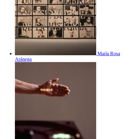
María Rosa
Aránega