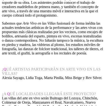
soporte de su obra. Los asistentes podrán conocer el trabajo de
creadores madrileños de primera mano, y también el concepto de
arte vivo, a través de una muestra móvil e interactiva en la que el
cuerpo cobrará todo el protagonismo.
Sabemos que
Arte Vivo en las Villas
fusionará de forma inédita las
actuales tendencias artísticas de la performance y las artes vivas con
propuestas más clásicas realizadas por los vecinos, como encajes de
bolillos, artesanía del esparto, pintura en vivo, escenas teatralizadas
o danza contemporánea. No faltarán tampoco la música, la escultura
en piedra y madera, las vidrieras al plomo, los estudios móviles de
fotografía, las danzas de folclore tradicional, los talleres de títeres, el
arte textil, el grafiti, la aerografía o los recitales de poesía.
¿
Q
UÉ ARTISTAS PARTICIPARÁN EN ARTE VIVO EN LAS
VILLAS?
Alexia Sayago, Lidia Toga, Marta Pinilla, Miss Beige y Rev Silver.
¿A
Q
UÉ LOCALIDADES LLEGARÁ ESTE PROYECTO?
Las villas del arte en vivo serán Buitrago del Lozoya, Chinchón,
Colmenar de Oreja, Manzanares el Real, Navalcarnero, Nuevo