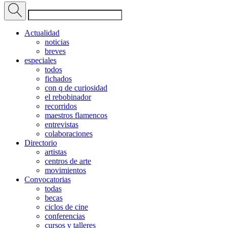
Actualidad
noticias
breves
especiales
todos
fichados
con q de curiosidad
el rebobinador
recorridos
maestros flamencos
entrevistas
colaboraciones
Directorio
artistas
centros de arte
movimientos
Convocatorias
todas
becas
ciclos de cine
conferencias
cursos y talleres