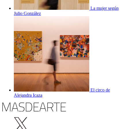
La mujer según
Julio González
El circo de
Alejandra Icaza