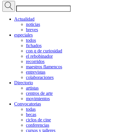
Actualidad
noticias
breves
especiales
todos
fichados
con q de curiosidad
el rebobinador
recorridos
maestros flamencos
entrevistas
colaboraciones
Directorio
artistas
centros de arte
movimientos
Convocatorias
todas
becas
ciclos de cine
conferencias
cursos y talleres