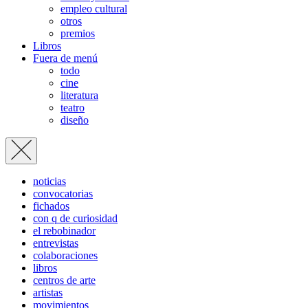
empleo cultural
otros
premios
Libros
Fuera de menú
todo
cine
literatura
teatro
diseño
noticias
convocatorias
fichados
con q de curiosidad
el rebobinador
entrevistas
colaboraciones
libros
centros de arte
artistas
movimientos